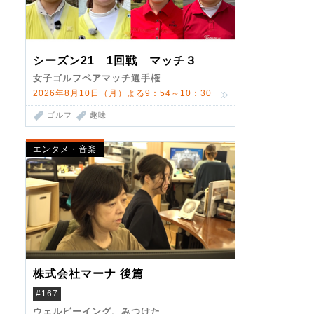
シーズン21 1回戦 マッチ３
女子ゴルフペアマッチ選手権
2026年8月10日（月）よる9：54～10：30
ゴルフ
趣味
エンタメ・音楽
株式会社マーナ 後篇
#167
ウェルビーイング、みつけた