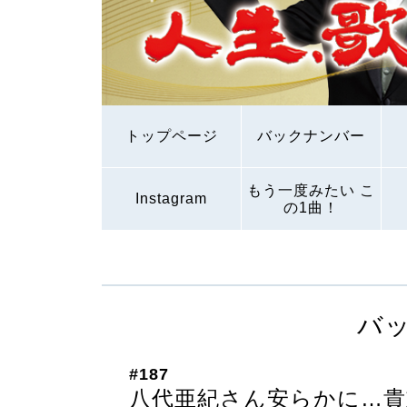
トップページ
バックナンバー
もう一度みたい こ
Instagram
の1曲！
バ
#187
八代亜紀さん安らかに…貴