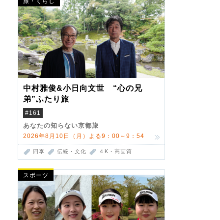
旅・くらし
中村雅俊&小日向文世 “心の兄
弟”ふたり旅
#161
あなたの知らない京都旅
2026年8月10日（月）よる9：00～9：54
四季
伝統・文化
４K・高画質
スポーツ