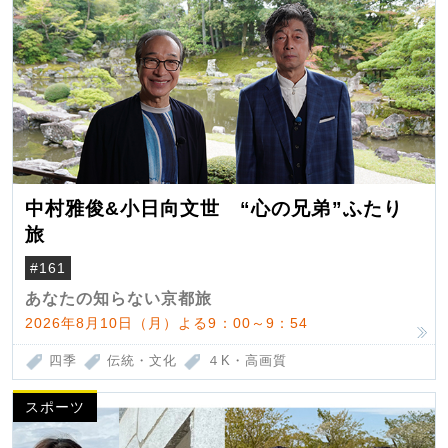
中村雅俊&小日向文世 “心の兄弟”ふたり
旅
#161
あなたの知らない京都旅
2026年8月10日（月）よる9：00～9：54
四季
伝統・文化
４K・高画質
スポーツ