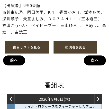
【出演者】※50音順
市川由紀乃、岡田美里、K４、香西かおり、坂本冬美、
瀬川瑛子、天童よしみ、ＤＯＺＡＮ１１（三木道三）、
福田こうへい、ベイビーブー、三山ひろし、May J.、森
進一、吉幾三
曲目リストを見る
出演者を見る
前へ
次へ
番組表