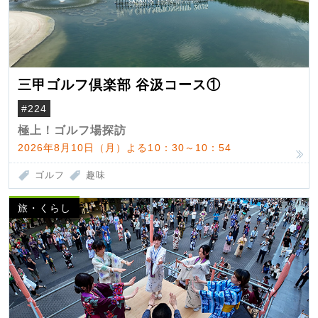
三甲ゴルフ倶楽部 谷汲コース①
#224
極上！ゴルフ場探訪
2026年8月10日（月）よる10：30～10：54
ゴルフ
趣味
旅・くらし