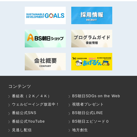
コンテンツ
番組表（２Ｋ／４Ｋ）
BS朝日SDGs on the Web
ウェルビーイング放送中！
視聴者プレゼント
番組公式SNS
BS朝日公式LINE
番組公式YouTube
BS朝日エピソード０
見逃し配信
地方創生