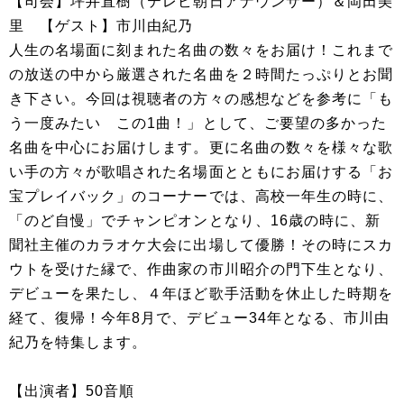
【司会】坪井直樹（テレビ朝日アナウンサー）＆岡田美
里 【ゲスト】市川由紀乃
人生の名場面に刻まれた名曲の数々をお届け！これまで
の放送の中から厳選された名曲を２時間たっぷりとお聞
き下さい。今回は視聴者の方々の感想などを参考に「も
う一度みたい この1曲！」として、ご要望の多かった
名曲を中心にお届けします。更に名曲の数々を様々な歌
い手の方々が歌唱された名場面とともにお届けする「お
宝プレイバック」のコーナーでは、高校一年生の時に、
「のど自慢」でチャンピオンとなり、16歳の時に、新
聞社主催のカラオケ大会に出場して優勝！その時にスカ
ウトを受けた縁で、作曲家の市川昭介の門下生となり、
デビューを果たし、４年ほど歌手活動を休止した時期を
経て、復帰！今年8月で、デビュー34年となる、市川由
紀乃を特集します。
【出演者】50音順