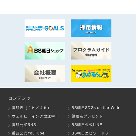
コンテンツ
番組表（２Ｋ／４Ｋ）
BS朝日SDGs on the Web
ウェルビーイング放送中！
視聴者プレゼント
番組公式SNS
BS朝日公式LINE
番組公式YouTube
BS朝日エピソード０