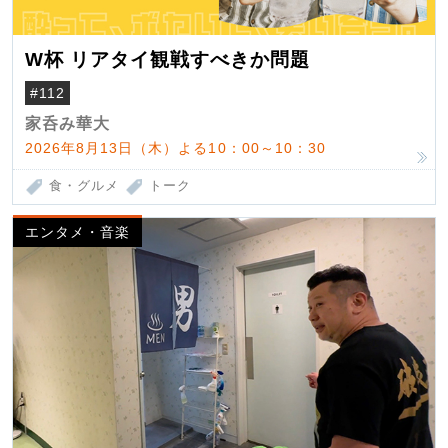
W杯 リアタイ観戦すべきか問題
#112
家呑み華大
2026年8月13日（木）よる10：00～10：30
食・グルメ
トーク
エンタメ・音楽