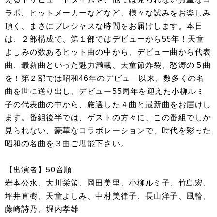
ラボ、ヒットメーカーなどなど、様々な試みをお楽しみ
頂く、まさにプレシャスな時間をお届けします。本日
は、２部構成で、第１部ではデビューから55年！天童
よしみの数あるヒット曲の中から、デビュー曲から代表
曲、最新曲といった魅力満載、天童節炸裂、怒涛の５曲
を！第２部では昭和46年のデビュー以来、数多くの名
曲を世に送り出し、デビュー55周年を迎えた小柳ルミ
子の代表曲の中から、厳選した４曲と最新曲をお届けし
ます。番組後半では、ゲストの方々に、この番組でしか
見られない、豪華なコラボレーションで、時代を彩った
昭和の名曲を３曲ご堪能下さい。
【出演者】50音順
岩本公水、大川栄策、岡田美里、小柳ルミ子、竹島宏、
坪井直樹、天童よしみ、中村美律子、長山洋子、風輪、
藤崎詩乃、堀内孝雄