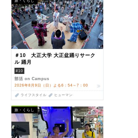
旅・くらし
＃10 大正大学 大正盆踊りサーク
ル 踊月
#10
部活 on Campus
2026年8月9日（日）よる6：54～7：00
ライフスタイル
ヒューマン
旅・くらし