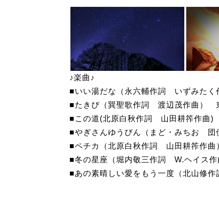
♪楽曲♪
■いい湯だな（永六輔作詞 いずみたく
■たきび（巽聖歌作詞 渡辺茂作曲） 
■この道(北原白秋作詞 山田耕筰作曲)
■やぎさんゆうびん（まど・みちお 団
■ペチカ（北原白秋作詞 山田耕筰作曲
■冬の星座（堀内敬三作詞 W.ヘイス
■あの素晴しい愛をもう一度（北山修作