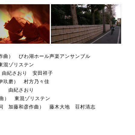
作曲） びわ湖ホール声楽アンサンブル
東混ゾリステン
 由紀さおり 安田祥子
伊玖磨） 村方乃々佳
） 由紀さおり
作曲） 東混ゾリステン
詞 加藤和彦作曲） 藤木大地 荘村清志