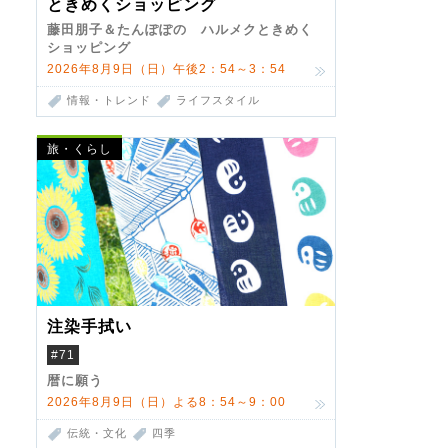
ときめくショッピング
藤田朋子＆たんぽぽの ハルメクときめく
ショッピング
2026年8月9日（日）午後2：54～3：54
情報・トレンド
ライフスタイル
旅・くらし
注染手拭い
#71
暦に願う
2026年8月9日（日）よる8：54～9：00
伝統・文化
四季