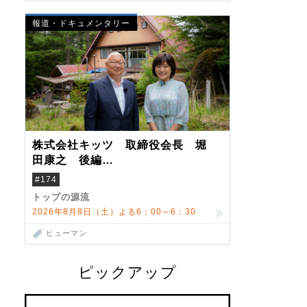
報道・ドキュメンタリー
株式会社キッツ 取締役会長 堀
田康之 後編
米国駐在でも浮かんだ八ヶ岳 山
#174
小屋を営んだ父母
トップの源流
2026年8月8日（土）よる6：00～6：30
ヒューマン
ピックアップ