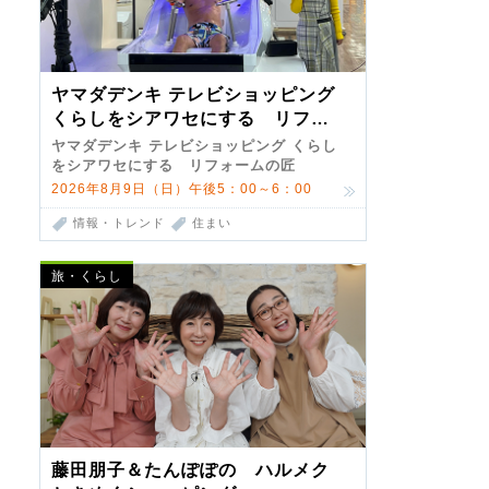
ヤマダデンキ テレビショッピング
くらしをシアワセにする リフォ
ームの匠 第7弾
ヤマダデンキ テレビショッピング くらし
をシアワセにする リフォームの匠
2026年8月9日（日）午後5：00～6：00
情報・トレンド
住まい
旅・くらし
藤田朋子＆たんぽぽの ハルメク