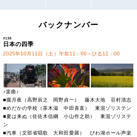
バックナンバー
#138
日本の四季
2025年10月11日（土）午前11：00～ひる12：00
♪楽曲♪
■朧月夜（高野辰之 岡野貞一） 藤木大地 荘村清志
■めだかの学校（茶木滋 中田喜直） 東混ゾリステン
■夏は来ぬ（佐佐木信綱 小山作之助） 東混ゾリステ
ン
■汽車（文部省唱歌 大和田愛羅） びわ湖ホール声楽