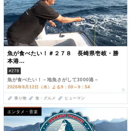
魚が食べたい！＃２７８ 長崎県壱岐・勝
本港
（クロマグロ）
#278
魚が食べたい！－地魚さがして3000港－
2026年8月12日（水）よる9：00～9：54
乗り物
食・グルメ
ヒューマン
エンタメ・音楽