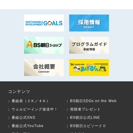
コンテンツ
番組表（２Ｋ／４Ｋ）
BS朝日SDGs on the Web
ウェルビーイング放送中！
視聴者プレゼント
番組公式SNS
BS朝日公式LINE
番組公式YouTube
BS朝日エピソード０