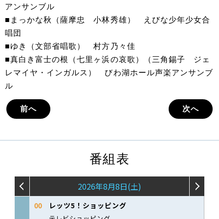
アンサンブル
■まっかな秋（薩摩忠 小林秀雄） えびな少年少女合
唱団
■ゆき（文部省唱歌） 村方乃々佳
■真白き富士の根（七里ヶ浜の哀歌）（三角錫子 ジェ
レマイヤ・インガルス） びわ湖ホール声楽アンサンブ
ル
前へ
次へ
番組表