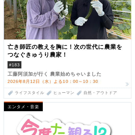
亡き師匠の教えを胸に！次の世代に農業を
つなぐきゅうり農家！
#183
工藤阿須加が行く 農業始めちゃいました
2026年8月12日（水）よる10：00～10：30
ライフスタイル
ヒューマン
自然・アウトドア
エンタメ・音楽