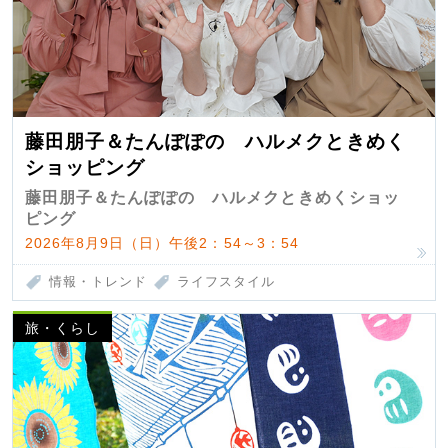
藤田朋子＆たんぽぽの ハルメクときめく
ショッピング
藤田朋子＆たんぽぽの ハルメクときめくショッ
ピング
2026年8月9日（日）午後2：54～3：54
情報・トレンド
ライフスタイル
旅・くらし