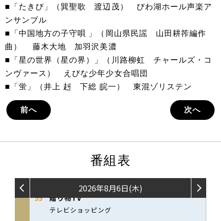
■「たきび」（巽聖歌 渡辺茂） びわ湖ホール声楽ア
ンサンブル
■「中国地方の子守唄 」（岡山県民謡 山田耕筰編作
曲） 藤木大地 加羽沢美濃
■「星の世界（星の界）」（川路柳虹 チャールズ・コ
ンヴァース） えびな少年少女合唱団
■「蛍」（井上 赳 下総 皖一） 東混ゾリステン
前へ
次へ
番組表