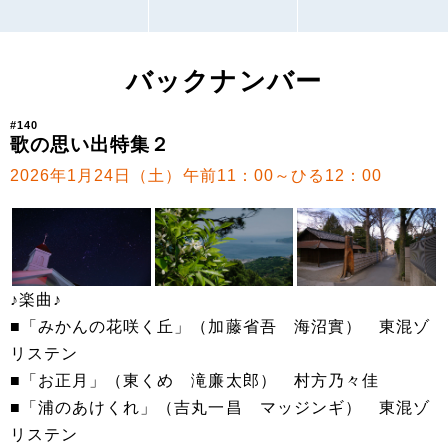
バックナンバー
#140
歌の思い出特集２
2026年1月24日（土）午前11：00～ひる12：00
♪楽曲♪
■「みかんの花咲く丘」（加藤省吾 海沼實） 東混ゾ
リステン
■「お正月」（東くめ 滝廉太郎） 村方乃々佳
■「浦のあけくれ」（吉丸一昌 マッジンギ） 東混ゾ
リステン