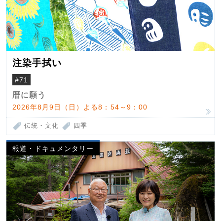
注染手拭い
#71
暦に願う
2026年8月9日（日）よる8：54～9：00
伝統・文化
四季
報道・ドキュメンタリー