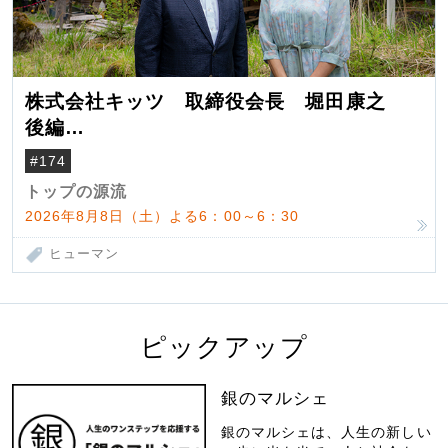
株式会社キッツ 取締役会長 堀田康之
後編
米国駐在でも浮かんだ八ヶ岳 山小屋を営
#174
んだ父母
トップの源流
2026年8月8日（土）よる6：00～6：30
ヒューマン
ピックアップ
銀のマルシェ
銀のマルシェは、人生の新しい