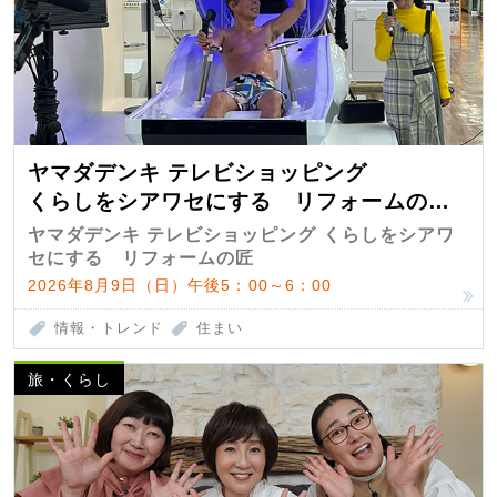
ヤマダデンキ テレビショッピング
くらしをシアワセにする リフォームの
匠 第7弾
ヤマダデンキ テレビショッピング くらしをシアワ
セにする リフォームの匠
2026年8月9日（日）午後5：00～6：00
情報・トレンド
住まい
旅・くらし