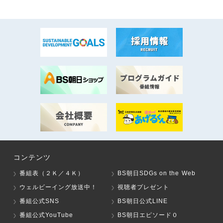
コンテンツ
番組表（２Ｋ／４Ｋ）
BS朝日SDGs on the Web
ウェルビーイング放送中！
視聴者プレゼント
番組公式SNS
BS朝日公式LINE
番組公式YouTube
BS朝日エピソード０