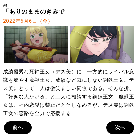
#5
「ありのままのきみで」
2022年5月6日（金）
成績優秀な死神王女（デス美）に、一方的にライバル意
識を燃やす魔獣王女。成績など気にしない鋼鉄王女。デ
ス美にとって二人は微笑ましい同僚である。そんな折、
「好きな人がいる」と二人に相談する鋼鉄王女。魔獣王
女は、社内恋愛は禁止だとたしなめるが、デス美は鋼鉄
王女の恋路を全力で応援する！
前へ
次へ