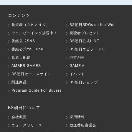
コンテンツ
番組表（２Ｋ／４Ｋ）
BS朝日SDGs on the Web
ウェルビーイング放送中！
視聴者プレゼント
番組公式SNS
BS朝日公式LINE
番組公式YouTube
BS朝日エピソード０
見逃し配信
地方創生
AMBER GAMES
GAME A
BS朝日セールスサイト
イベント
関連商品
BS朝日ショップ
Program Guide For Buyers
BS朝日について
会社概要
採用情報
ニュースリリース
放送番組審議会