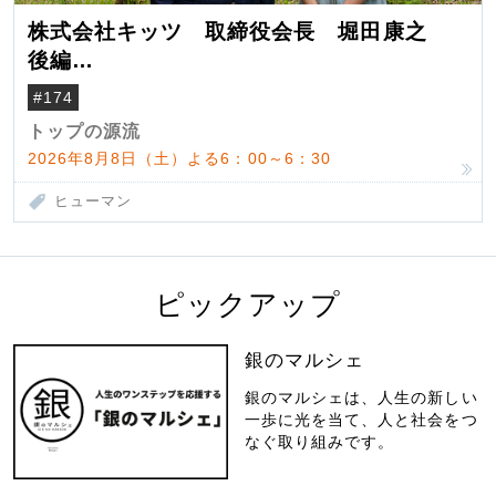
株式会社キッツ 取締役会長 堀田康之
後編
米国駐在でも浮かんだ八ヶ岳 山小屋を営
#174
んだ父母
トップの源流
2026年8月8日（土）よる6：00～6：30
ヒューマン
ピックアップ
銀のマルシェ
銀のマルシェは、人生の新しい
一歩に光を当て、人と社会をつ
なぐ取り組みです。