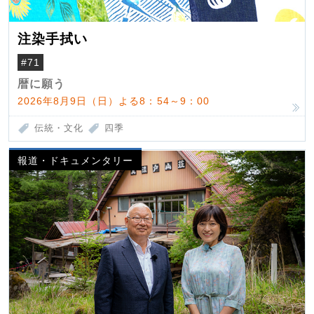
注染手拭い
#71
暦に願う
2026年8月9日（日）よる8：54～9：00
伝統・文化
四季
報道・ドキュメンタリー