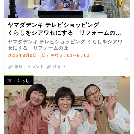
ヤマダデンキ テレビショッピング
くらしをシアワセにする リフォームの
匠 第7弾
ヤマダデンキ テレビショッピング くらしをシアワ
セにする リフォームの匠
2026年8月9日（日）午後5：00～6：00
情報・トレンド
住まい
旅・くらし