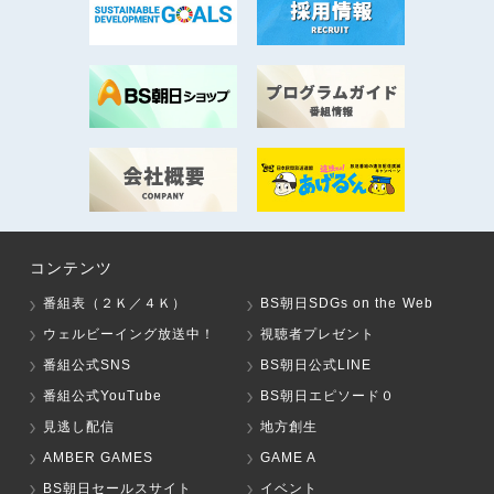
コンテンツ
番組表（２Ｋ／４Ｋ）
BS朝日SDGs on the Web
ウェルビーイング放送中！
視聴者プレゼント
番組公式SNS
BS朝日公式LINE
番組公式YouTube
BS朝日エピソード０
見逃し配信
地方創生
AMBER GAMES
GAME A
BS朝日セールスサイト
イベント