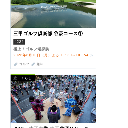
三甲ゴルフ倶楽部 谷汲コース①
#224
極上！ゴルフ場探訪
2026年8月10日（月）よる10：30～10：54
ゴルフ
趣味
旅・くらし