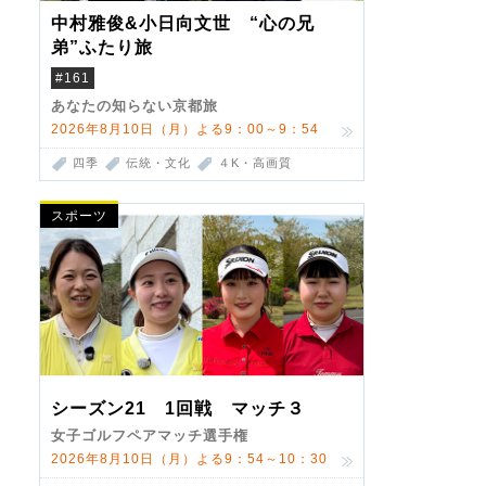
中村雅俊&小日向文世 “心の兄
弟”ふたり旅
#161
あなたの知らない京都旅
2026年8月10日（月）よる9：00～9：54
四季
伝統・文化
４K・高画質
スポーツ
シーズン21 1回戦 マッチ３
女子ゴルフペアマッチ選手権
2026年8月10日（月）よる9：54～10：30