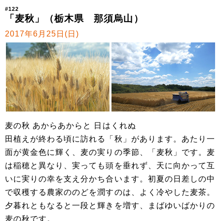
#122
「麦秋」（栃木県 那須烏山）
2017年6月25日(日)
麦の秋 あからあからと 日はくれぬ
田植えが終わる頃に訪れる「秋」があります。あたり一
面が黄金色に輝く、麦の実りの季節、「麦秋」です。麦
は稲穂と異なり、実っても頭を垂れず、天に向かって互
いに実りの幸を支え分かち合います。初夏の日差しの中
で収穫する農家ののどを潤すのは、よく冷やした麦茶。
夕暮れともなると一段と輝きを増す、まばゆいばかりの
麦の秋です。