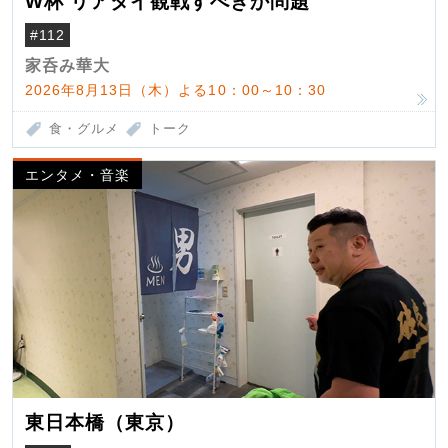
W杯 リアタイ観戦すべきか問題
#112
家呑み華大
2026年8月13日（木）よる10：00～10：30
食・グルメ
トーク
エンタメ・音楽
東日本橋（東京）