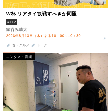
W杯 リアタイ観戦すべきか問題
#112
家呑み華大
2026年8月13日（木）よる10：00～10：30
食・グルメ
トーク
エンタメ・音楽