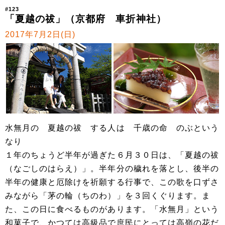
#123
「夏越の祓」（京都府 車折神社）
2017年7月2日(日)
水無月の 夏越の祓 する人は 千歳の命 のぶという
なり
１年のちょうど半年が過ぎた６月３０日は、「夏越の祓
（なごしのはらえ）」。半年分の穢れを落とし、後半の
半年の健康と厄除けを祈願する行事で、この歌を口ずさ
みながら「茅の輪（ちのわ）」を３回くぐります。ま
た、この日に食べるものがあります。「水無月」という
和菓子で、かつては高級品で庶民にとっては高嶺の花だ