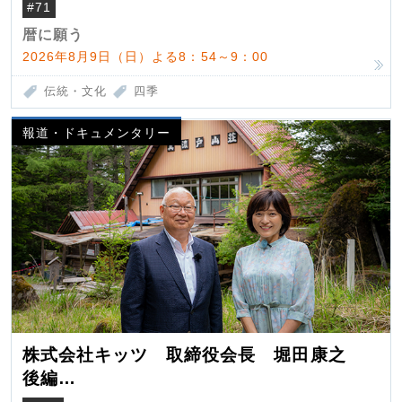
#71
暦に願う
2026年8月9日（日）よる8：54～9：00
伝統・文化
四季
報道・ドキュメンタリー
株式会社キッツ 取締役会長 堀田康之
後編
米国駐在でも浮かんだ八ヶ岳 山小屋を営