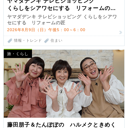
ヤマダデンキ テレビショッピング
くらしをシアワセにする リフォームの
匠 第7弾
ヤマダデンキ テレビショッピング くらしをシアワ
セにする リフォームの匠
2026年8月9日（日）午後5：00～6：00
情報・トレンド
住まい
旅・くらし
藤田朋子＆たんぽぽの ハルメクときめく