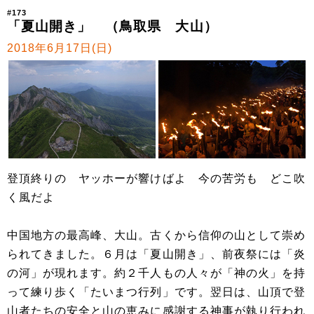
#173
「夏山開き」 （鳥取県 大山）
2018年6月17日(日)
登頂終りの ヤッホーが響けばよ 今の苦労も どこ吹
く風だよ
中国地方の最高峰、大山。古くから信仰の山として崇め
られてきました。６月は「夏山開き」、前夜祭には「炎
の河」が現れます。約２千人もの人々が「神の火」を持
って練り歩く「たいまつ行列」です。翌日は、山頂で登
山者たちの安全と山の恵みに感謝する神事が執り行われ