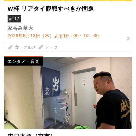
W杯 リアタイ観戦すべきか問題
#112
家呑み華大
2026年8月13日（木）よる10：00～10：30
食・グルメ
トーク
エンタメ・音楽