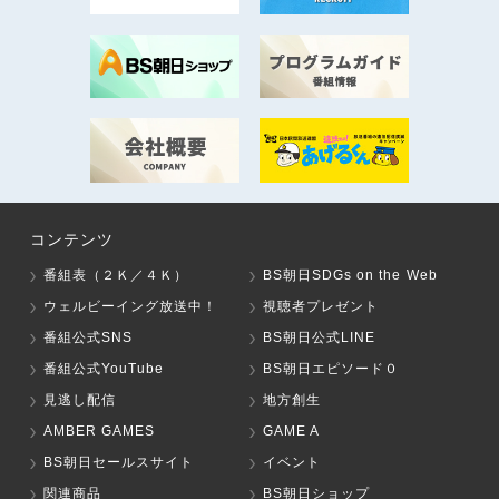
コンテンツ
番組表（２Ｋ／４Ｋ）
BS朝日SDGs on the Web
ウェルビーイング放送中！
視聴者プレゼント
番組公式SNS
BS朝日公式LINE
番組公式YouTube
BS朝日エピソード０
見逃し配信
地方創生
AMBER GAMES
GAME A
BS朝日セールスサイト
イベント
関連商品
BS朝日ショップ