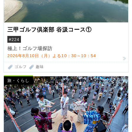
三甲ゴルフ倶楽部 谷汲コース①
#224
極上！ゴルフ場探訪
2026年8月10日（月）よる10：30～10：54
ゴルフ
趣味
旅・くらし