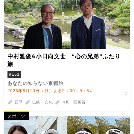
中村雅俊&小日向文世 “心の兄弟”ふたり
旅
#161
あなたの知らない京都旅
2026年8月10日（月）よる9：00～9：54
四季
伝統・文化
４K・高画質
スポーツ