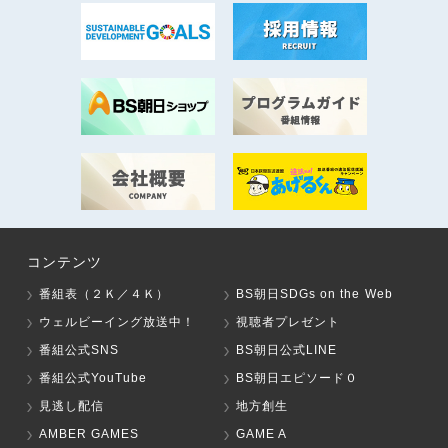
コンテンツ
番組表（２Ｋ／４Ｋ）
BS朝日SDGs on the Web
ウェルビーイング放送中！
視聴者プレゼント
番組公式SNS
BS朝日公式LINE
番組公式YouTube
BS朝日エピソード０
見逃し配信
地方創生
AMBER GAMES
GAME A