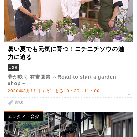
暑い夏でも元気に育つ！ニチニチソウの魅
力に迫る
#88
夢が咲く 有吉園芸 ～Road to start a garden
shop～
2026年8月11日（火）よる10：30～11：00
趣味
エンタメ・音楽