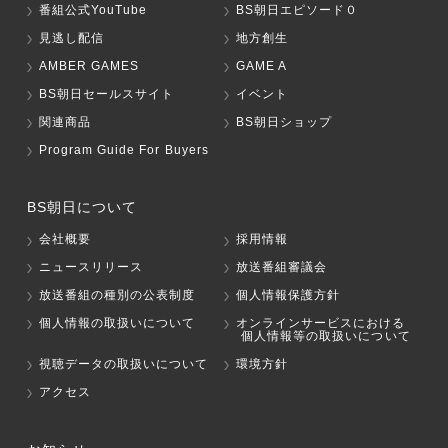
番組公式YouTube
BS朝日エピソード０
見逃し配信
地方創生
AMBER GAMES
GAME A
BS朝日セールスサイト
イベント
関連商品
BS朝日ショップ
Program Guide For Buyers
BS朝日について
会社概要
採用情報
ニュースリリース
放送番組審議会
放送番組の種別の公表制度
個人情報保護方針
個人情報の取扱いについて
オンラインサービスにおける
個人情報等の取扱いについて
視聴データの取扱いについて
環境方針
アクセス