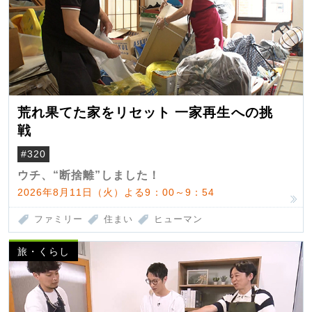
荒れ果てた家をリセット 一家再生への挑
戦
#320
ウチ、“断捨離”しました！
2026年8月11日（火）よる9：00～9：54
ファミリー
住まい
ヒューマン
旅・くらし