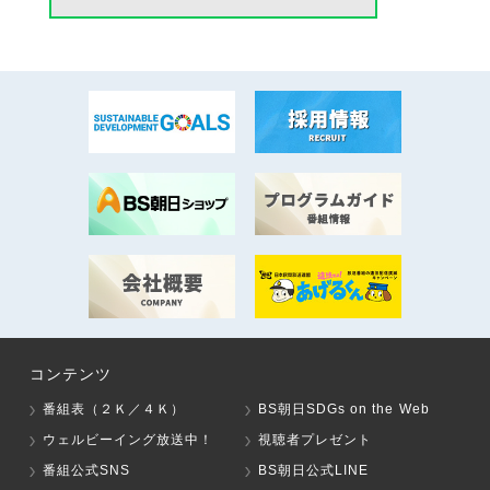
コンテンツ
番組表（２Ｋ／４Ｋ）
BS朝日SDGs on the Web
ウェルビーイング放送中！
視聴者プレゼント
番組公式SNS
BS朝日公式LINE