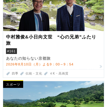
中村雅俊&小日向文世 “心の兄弟”ふたり
旅
#161
あなたの知らない京都旅
2026年8月10日（月）よる9：00～9：54
四季
伝統・文化
４K・高画質
スポーツ