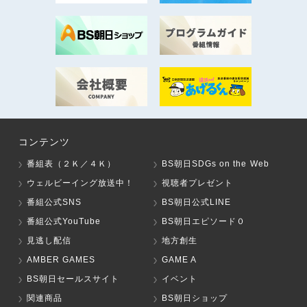
コンテンツ
番組表（２Ｋ／４Ｋ）
BS朝日SDGs on the Web
ウェルビーイング放送中！
視聴者プレゼント
番組公式SNS
BS朝日公式LINE
番組公式YouTube
BS朝日エピソード０
見逃し配信
地方創生
AMBER GAMES
GAME A
BS朝日セールスサイト
イベント
関連商品
BS朝日ショップ