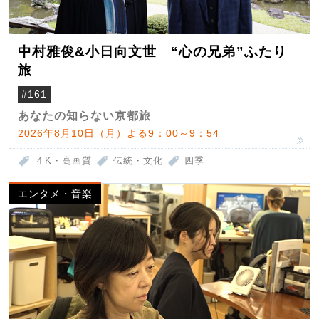
中村雅俊&小日向文世 “心の兄弟”ふたり
旅
#161
あなたの知らない京都旅
2026年8月10日（月）よる9：00～9：54
４K・高画質
伝統・文化
四季
エンタメ・音楽