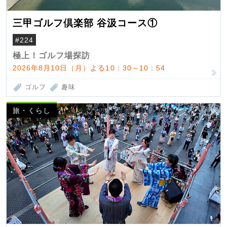
三甲ゴルフ倶楽部 谷汲コース①
#224
極上！ゴルフ場探訪
2026年8月10日（月）よる10：30～10：54
ゴルフ
趣味
旅・くらし