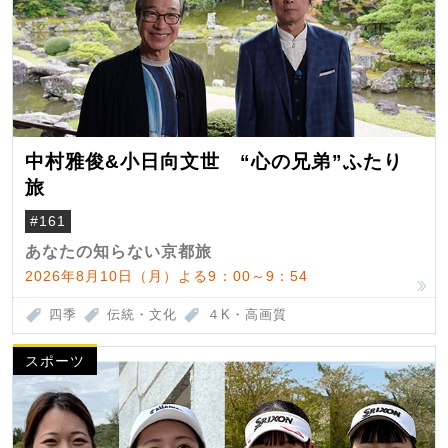
中村雅俊&小日向文世 “心の兄弟”ふたり
旅
#161
あなたの知らない京都旅
2026年8月10日（月）よる9：00～9：54
四季
伝統・文化
４K・高画質
スポーツ