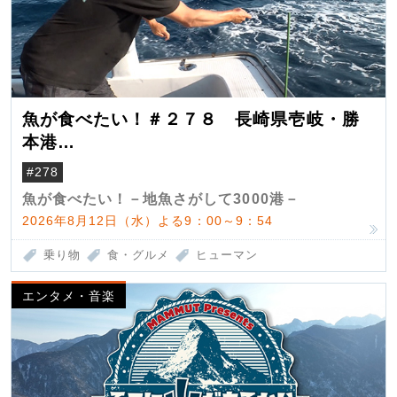
魚が食べたい！＃２７８ 長崎県壱岐・勝
本港
（クロマグロ）
#278
魚が食べたい！－地魚さがして3000港－
2026年8月12日（水）よる9：00～9：54
乗り物
食・グルメ
ヒューマン
エンタメ・音楽