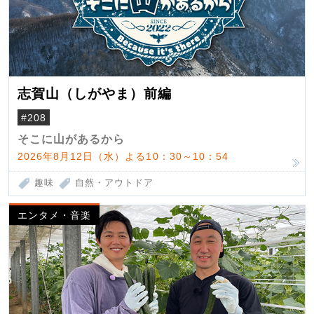
志賀山（しがやま）前編
#208
そこに山があるから
2026年8月12日（水）よる10：30～10：54
趣味
自然・アウトドア
エンタメ・音楽