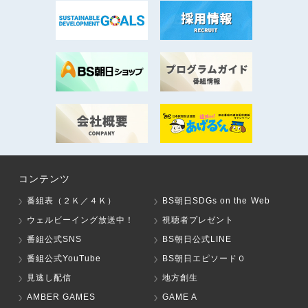
コンテンツ
番組表（２Ｋ／４Ｋ）
BS朝日SDGs on the Web
ウェルビーイング放送中！
視聴者プレゼント
番組公式SNS
BS朝日公式LINE
番組公式YouTube
BS朝日エピソード０
見逃し配信
地方創生
AMBER GAMES
GAME A