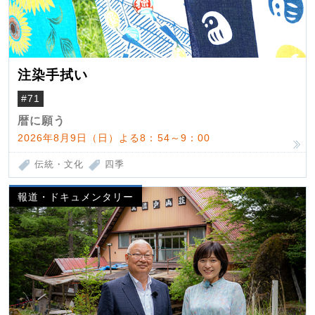
注染手拭い
#71
暦に願う
2026年8月9日（日）よる8：54～9：00
伝統・文化
四季
報道・ドキュメンタリー