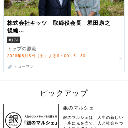
株式会社キッツ 取締役会長 堀田康之
後編
米国駐在でも浮かんだ八ヶ岳 山小屋を営
#174
んだ父母
トップの源流
2026年8月8日（土）よる6：00～6：30
ヒューマン
ピックアップ
銀のマルシェ
銀のマルシェは、人生の新しい
一歩に光を当て、人と社会をつ