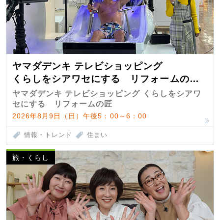
ヤマダデンキ テレビショッピング
くらしをシアワセにする リフォームの
匠 第7弾
ヤマダデンキ テレビショッピング くらしをシアワ
セにする リフォームの匠
2026年8月9日（日）午後5：00～6：00
情報・トレンド
住まい
旅・くらし