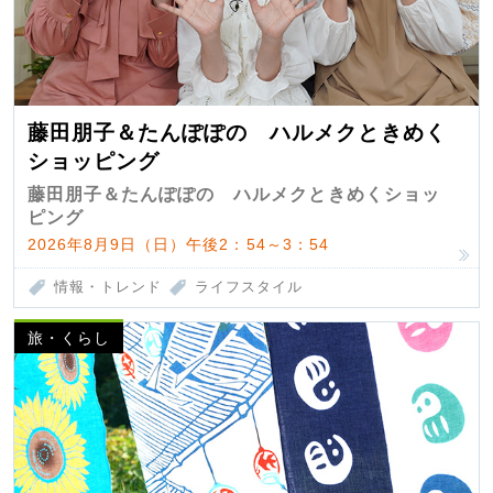
藤田朋子＆たんぽぽの ハルメクときめく
ショッピング
藤田朋子＆たんぽぽの ハルメクときめくショッ
ピング
2026年8月9日（日）午後2：54～3：54
情報・トレンド
ライフスタイル
旅・くらし