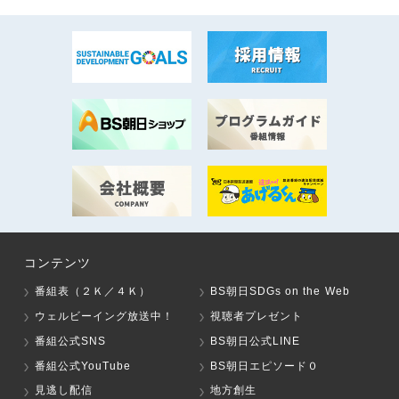
コンテンツ
番組表（２Ｋ／４Ｋ）
BS朝日SDGs on the Web
ウェルビーイング放送中！
視聴者プレゼント
番組公式SNS
BS朝日公式LINE
番組公式YouTube
BS朝日エピソード０
見逃し配信
地方創生