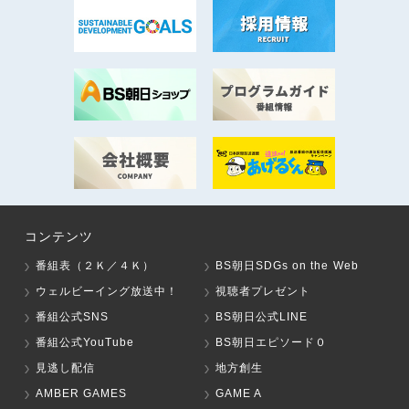
コンテンツ
番組表（２Ｋ／４Ｋ）
BS朝日SDGs on the Web
ウェルビーイング放送中！
視聴者プレゼント
番組公式SNS
BS朝日公式LINE
番組公式YouTube
BS朝日エピソード０
見逃し配信
地方創生
AMBER GAMES
GAME A