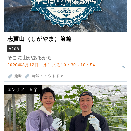
志賀山（しがやま）前編
#208
そこに山があるから
2026年8月12日（水）よる10：30～10：54
趣味
自然・アウトドア
エンタメ・音楽