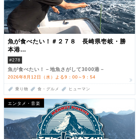
魚が食べたい！＃２７８ 長崎県壱岐・勝
本港
（クロマグロ）
#278
魚が食べたい！－地魚さがして3000港－
2026年8月12日（水）よる9：00～9：54
乗り物
食・グルメ
ヒューマン
エンタメ・音楽