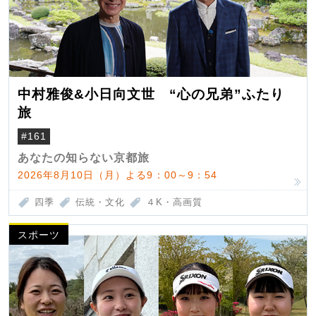
中村雅俊&小日向文世 “心の兄弟”ふたり
旅
#161
あなたの知らない京都旅
2026年8月10日（月）よる9：00～9：54
四季
伝統・文化
４K・高画質
スポーツ