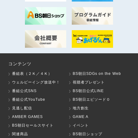
コンテンツ
番組表（２Ｋ／４Ｋ）
BS朝日SDGs on the Web
ウェルビーイング放送中！
視聴者プレゼント
番組公式SNS
BS朝日公式LINE
番組公式YouTube
BS朝日エピソード０
見逃し配信
地方創生
AMBER GAMES
GAME A
BS朝日セールスサイト
イベント
関連商品
BS朝日ショップ