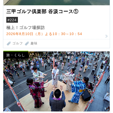
三甲ゴルフ倶楽部 谷汲コース①
#224
極上！ゴルフ場探訪
2026年8月10日（月）よる10：30～10：54
ゴルフ
趣味
旅・くらし