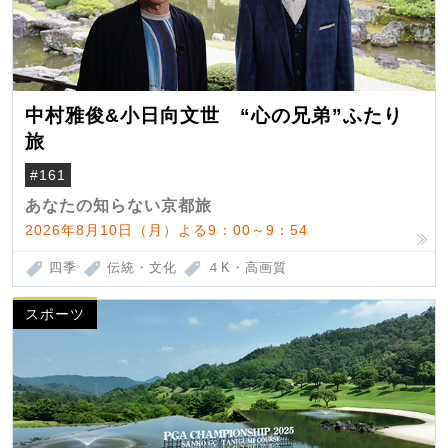
中村雅俊&小日向文世 “心の兄弟”ふたり
旅
#161
あなたの知らない京都旅
2026年8月10日（月）よる9：00～9：54
四季
伝統・文化
４K・高画質
スポーツ