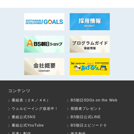
コンテンツ
番組表（２Ｋ／４Ｋ）
BS朝日SDGs on the Web
ウェルビーイング放送中！
視聴者プレゼント
番組公式SNS
BS朝日公式LINE
番組公式YouTube
BS朝日エピソード０
見逃し配信
地方創生