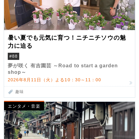
暑い夏でも元気に育つ！ニチニチソウの魅
力に迫る
#88
夢が咲く 有吉園芸 ～Road to start a garden
shop～
2026年8月11日（火）よる10：30～11：00
趣味
エンタメ・音楽