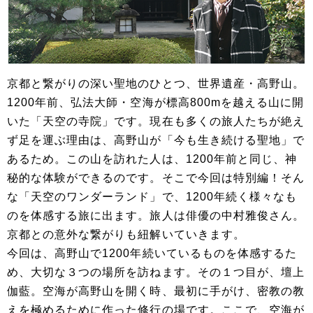
京都と繋がりの深い聖地のひとつ、世界遺産・高野山。
1200年前、弘法大師・空海が標高800mを越える山に開
いた「天空の寺院」です。現在も多くの旅人たちが絶え
ず足を運ぶ理由は、高野山が「今も生き続ける聖地」で
あるため。この山を訪れた人は、1200年前と同じ、神
秘的な体験ができるのです。そこで今回は特別編！そん
な「天空のワンダーランド」で、1200年続く様々なも
のを体感する旅に出ます。旅人は俳優の中村雅俊さん。
京都との意外な繋がりも紐解いていきます。
今回は、高野山で1200年続いているものを体感するた
め、大切な３つの場所を訪ねます。その１つ目が、壇上
伽藍。空海が高野山を開く時、最初に手がけ、密教の教
えを極めるために作った修行の場です。ここで、空海が