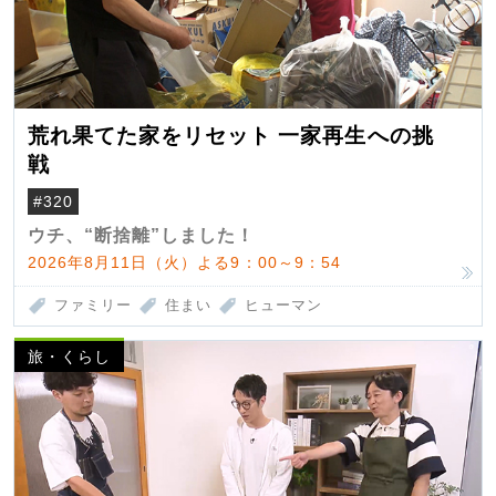
荒れ果てた家をリセット 一家再生への挑
戦
#320
ウチ、“断捨離”しました！
2026年8月11日（火）よる9：00～9：54
ファミリー
住まい
ヒューマン
旅・くらし