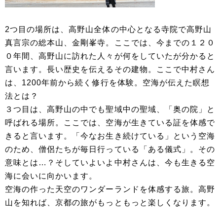
2つ目の場所は、高野山全体の中心となる寺院で高野山
真言宗の総本山、金剛峯寺。ここでは、今までの１２０
０年間、高野山に訪れた人々が何をしていたが分かると
言います。長い歴史を伝えるその建物。ここで中村さん
は、1200年前から続く修行を体験。空海が伝えた瞑想
法とは？
３つ目は、高野山の中でも聖域中の聖域、「奥の院」と
呼ばれる場所。ここでは、空海が生きている証を体感で
きると言います。「今なお生き続けている」という空海
のため、僧侶たちが毎日行っている「ある儀式」。その
意味とは…？そしていよいよ中村さんは、今も生きる空
海に会いに向かいます。
空海の作った天空のワンダーランドを体感する旅。高野
山を知れば、京都の旅がもっともっと楽しくなります。