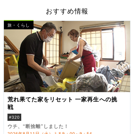
おすすめ情報
旅・くらし
荒れ果てた家をリセット 一家再生への挑
戦
#320
ウチ、“断捨離”しました！
2026年8月11日（火）よる9：00～9：54