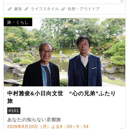
趣味
ライフスタイル
自然・アウトドア
旅・くらし
中村雅俊&小日向文世 “心の兄弟”ふたり
旅
#161
あなたの知らない京都旅
2026年8月10日（月）よる9：00～9：54