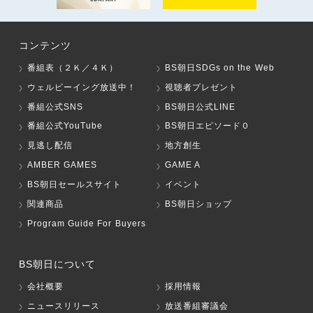
コンテンツ
番組表（２Ｋ／４Ｋ）
BS朝日SDGs on the Web
ウェルビーイング放送中！
視聴者プレゼント
番組公式SNS
BS朝日公式LINE
番組公式YouTube
BS朝日エピソード０
見逃し配信
地方創生
AMBER GAMES
GAME A
BS朝日セールスサイト
イベント
関連商品
BS朝日ショップ
Program Guide For Buyers
BS朝日について
会社概要
採用情報
ニュースリリース
放送番組審議会