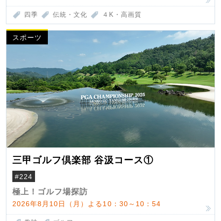
四季
伝統・文化
４K・高画質
スポーツ
三甲ゴルフ倶楽部 谷汲コース①
#224
極上！ゴルフ場探訪
2026年8月10日（月）よる10：30～10：54