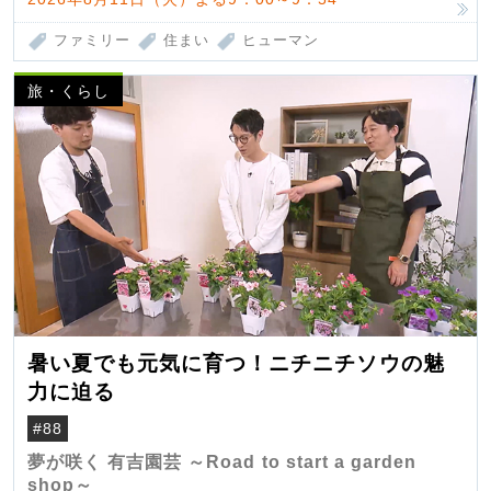
ファミリー
住まい
ヒューマン
旅・くらし
暑い夏でも元気に育つ！ニチニチソウの魅
力に迫る
#88
夢が咲く 有吉園芸 ～Road to start a garden
shop～