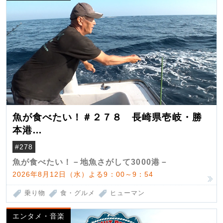
魚が食べたい！＃２７８ 長崎県壱岐・勝
本港
（クロマグロ）
#278
魚が食べたい！－地魚さがして3000港－
2026年8月12日（水）よる9：00～9：54
乗り物
食・グルメ
ヒューマン
エンタメ・音楽