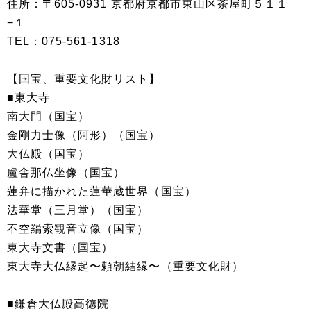
住所：〒605-0931 京都府京都市東山区茶屋町５１１
−１
TEL：075-561-1318
【国宝、重要文化財リスト】
■東大寺
南大門（国宝）
金剛力士像（阿形）（国宝）
大仏殿（国宝）
盧舎那仏坐像（国宝）
蓮弁に描かれた蓮華蔵世界（国宝）
法華堂（三月堂）（国宝）
不空羂索観音立像（国宝）
東大寺文書（国宝）
東大寺大仏縁起〜頼朝結縁〜（重要文化財）
■鎌倉大仏殿高徳院