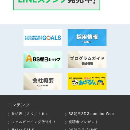
コンテンツ
番組表（２Ｋ／４Ｋ）
BS朝日SDGs on the Web
ウェルビーイング放送中！
視聴者プレゼント