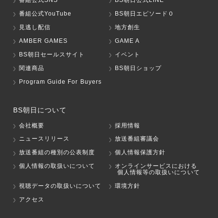
番組公式SNS
BS朝日公式LINE
番組公式YouTube
BS朝日エピソード０
見逃し配信
地方創生
AMBER GAMES
GAME A
BS朝日セールスサイト
イベント
関連商品
BS朝日ショップ
Program Guide For Buyers
BS朝日について
会社概要
採用情報
ニュースリリース
放送番組審議会
放送番組の種別の公表制度
個人情報保護方針
個人情報の取扱いについて
オンラインサービスにおける
個人情報等の取扱いについて
視聴データの取扱いについて
環境方針
アクセス