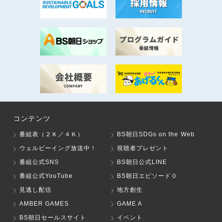
コンテンツ
番組表（２Ｋ／４Ｋ）
BS朝日SDGs on the Web
ウェルビーイング放送中！
視聴者プレゼント
番組公式SNS
BS朝日公式LINE
番組公式YouTube
BS朝日エピソード０
見逃し配信
地方創生
AMBER GAMES
GAME A
BS朝日セールスサイト
イベント