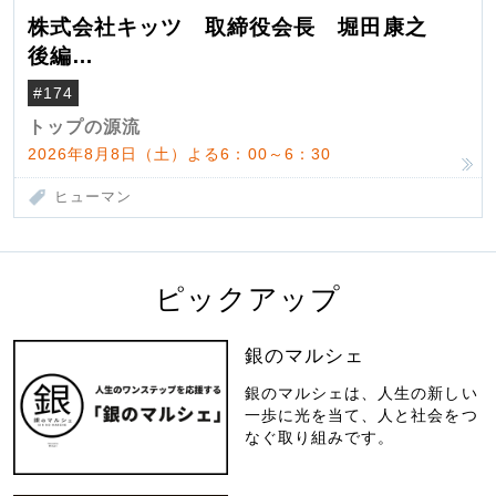
株式会社キッツ 取締役会長 堀田康之
後編
米国駐在でも浮かんだ八ヶ岳 山小屋を営
#174
んだ父母
トップの源流
2026年8月8日（土）よる6：00～6：30
ヒューマン
ピックアップ
銀のマルシェ
銀のマルシェは、人生の新しい
一歩に光を当て、人と社会をつ
なぐ取り組みです。