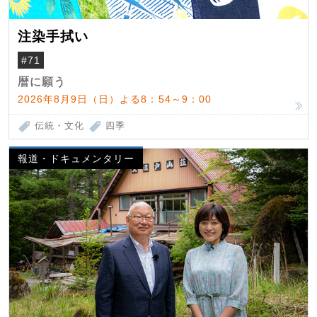
注染手拭い
#71
暦に願う
2026年8月9日（日）よる8：54～9：00
伝統・文化
四季
報道・ドキュメンタリー