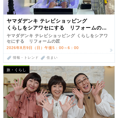
ヤマダデンキ テレビショッピング
くらしをシアワセにする リフォームの
匠 第7弾
ヤマダデンキ テレビショッピング くらしをシアワ
セにする リフォームの匠
2026年8月9日（日）午後5：00～6：00
情報・トレンド
住まい
旅・くらし