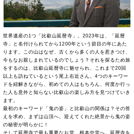
世界遺産の1つ「比叡山延暦寺」。2023年は、「延暦
寺」と名付けられてから1200年という節目の年にあた
ります。この山はなぜ、古くから多くの人を惹きつけ、
今もなお親しまれているのでしょう？それを探るため旅
をするのは、比叡山延暦寺に魅せられ、これまで20回
以上も訪ねているという尾上右近さん。4つのキーワー
ドを紐解きながら、初めての人はもちろん、何度か行っ
た人も意外と知らない比叡山の楽しみ方を見つけていき
ます。
最初のキーワード「鬼の姿」と比叡山の関係は？その答
えを求め、まずは山頂へ。迎えてくれた絶景から鬼の姿
の秘密が明らかに！
そして延暦寺で最も重要なお堂、根本中堂へ。延暦寺を