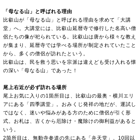
「母なる山」と呼ばれる理由
比叡山が「母なる山」と呼ばれる理由を求めて「大講
堂」へ。大講堂には、比叡山延暦寺で修行した名高い僧
侶たちの像が祀られている。比叡山は唐から様々な教え
が集まり、延暦寺では学べる場所が制定されていたこと
から、多くの僧侶が訪れたという。
比叡山は、民を救う思いを宗派は違えども受け入れる懐
の深い「母なる山」であった！
尾上右近が必ず訪れる場所
尾上お気に入りの1箇所目は、比叡山の最奥・横川エリ
アにある「四季講堂」。おみくじ発祥の地だが、運試し
ではなく、迷いや悩みがある方のために僧侶が引く形
式。お札は、古くから厄除け・魔除けの御利益があると
いう。
2箇所目は、無動寺参道の先にある「弁天堂」。10回以