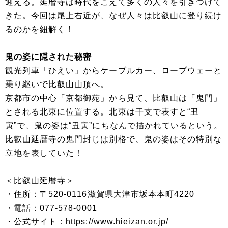
迎える。延暦寺は時代をこえて多くの人々を引きつけて
きた。今回は尾上右近が、なぜ人々は比叡山に登り続け
るのかを紐解く！
鬼の姿に隠された秘密
観光列車「ひえい」からケーブルカー、ロープウェーと
乗り継いで比叡山山頂へ。
京都市の中心「京都御苑」から見て、比叡山は「鬼門」
とされる北東に位置する。北東は干支で表すと“丑
寅”で、鬼の姿は“丑寅”にちなんで描かれているという。
比叡山延暦寺の鬼門封じは別格で、鬼の姿はその特別な
立地を表していた！
＜比叡山延暦寺＞
・住所：〒520-0116滋賀県大津市坂本本町4220
・電話：077-578-0001
・公式サイト：https://www.hieizan.or.jp/