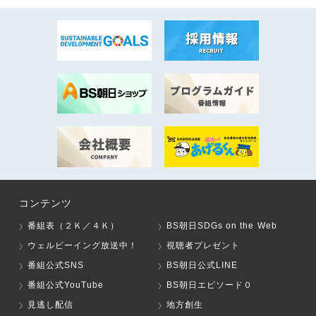
コンテンツ
番組表（２Ｋ／４Ｋ）
BS朝日SDGs on the Web
ウェルビーイング放送中！
視聴者プレゼント
番組公式SNS
BS朝日公式LINE
番組公式YouTube
BS朝日エピソード０
見逃し配信
地方創生