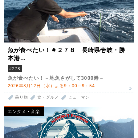
魚が食べたい！＃２７８ 長崎県壱岐・勝
本港
（クロマグロ）
#278
魚が食べたい！－地魚さがして3000港－
2026年8月12日（水）よる9：00～9：54
乗り物
食・グルメ
ヒューマン
エンタメ・音楽