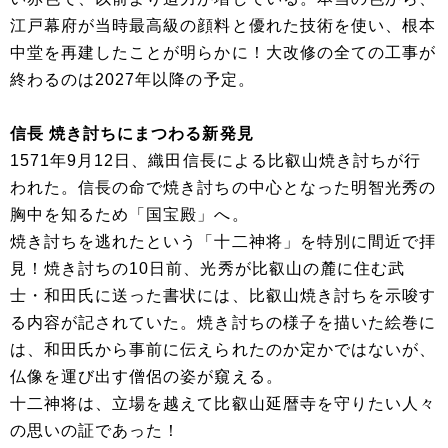
江戸幕府が当時最高級の顔料と優れた技術を使い、根本
中堂を再建したことが明らかに！大改修の全ての工事が
終わるのは2027年以降の予定。
信長 焼き討ちにまつわる新発見
1571年9月12日、織田信長による比叡山焼き討ちが行
われた。信長の命で焼き討ちの中心となった明智光秀の
胸中を知るため「国宝殿」へ。
焼き討ちを逃れたという「十二神将」を特別に間近で拝
見！焼き討ちの10日前、光秀が比叡山の麓に住む武
士・和田氏に送った書状には、比叡山焼き討ちを示唆す
る内容が記されていた。焼き討ちの様子を描いた絵巻に
は、和田氏から事前に伝えられたのか定かではないが、
仏像を運び出す僧侶の姿が窺える。
十二神将は、立場を越えて比叡山延暦寺を守りたい人々
の思いの証であった！