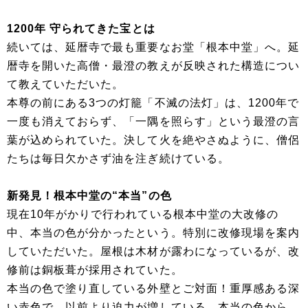
1200年 守られてきた宝とは
続いては、延暦寺で最も重要なお堂「根本中堂」へ。延
暦寺を開いた高僧・最澄の教えが反映された構造につい
て教えていただいた。
本尊の前にある3つの灯籠「不滅の法灯」は、1200年で
一度も消えておらず、「一隅を照らす」という最澄の言
葉が込められていた。決して火を絶やさぬように、僧侶
たちは毎日欠かさず油を注ぎ続けている。
新発見！根本中堂の“本当”の色
現在10年がかりで行われている根本中堂の大改修の
中、本当の色が分かったという。特別に改修現場を案内
していただいた。屋根は木材が露わになっているが、改
修前は銅板葺が採用されていた。
本当の色で塗り直している外壁とご対面！重厚感ある深
い赤色で、以前より迫力が増している。本当の色から、