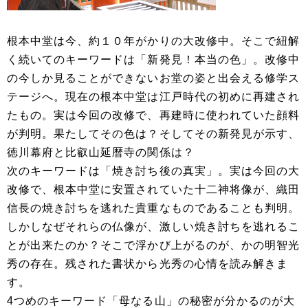
根本中堂は今、約１０年がかりの大改修中。そこで紐解
く続いてのキーワードは「新発見！本当の色」。改修中
の今しか見ることができないお堂の姿と出会える修学ス
テージへ。現在の根本中堂は江戸時代の初めに再建され
たもの。実は今回の改修で、再建時に使われていた顔料
が判明。果たしてその色は？そしてその新発見が示す、
徳川幕府と比叡山延暦寺の関係は？
次のキーワードは「焼き討ち後の真実」。実は今回の大
改修で、根本中堂に安置されていた十二神将像が、織田
信長の焼き討ちを逃れた貴重なものであることも判明。
しかしなぜそれらの仏像が、激しい焼き討ちを逃れるこ
とが出来たのか？そこで浮かび上がるのが、かの明智光
秀の存在。残された書状から光秀の心情を読み解きま
す。
4つめのキーワード「母なる山」の秘密が分かるのが大