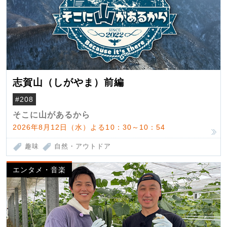
志賀山（しがやま）前編
#208
そこに山があるから
2026年8月12日（水）よる10：30～10：54
趣味
自然・アウトドア
エンタメ・音楽