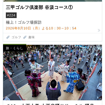
三甲ゴルフ倶楽部 谷汲コース①
#224
極上！ゴルフ場探訪
2026年8月10日（月）よる10：30～10：54
ゴルフ
趣味
旅・くらし