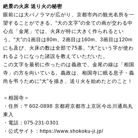
絶景の火床 送り火の秘密
眼前には大パノラマが広がり、京都市内の観光名所を一
望することができる。“大の文字”の全ての画が交わる中
心点「金尾」では、火床が特に大きく作られるとい
う。“大”の1画目は80m、2画目は160m、3画目は120m
にも及び、火床の数は全部で75基。“大”という字が使わ
れるようになった諸説を教えていただいた。
この文字を最初に作ったのは義政で、金尾の線は「相国
寺」の方を向いている。義政は、相国寺に眠る息子・義
尚を弔うために“大”を描き、送り火を始めたとのこと！
＜相国寺＞
・住所：〒602-0898 京都府京都市上京区今出川通烏丸
東入
・電話：075-231-0301
・公式サイト：https://www.shokoku-ji.jp/