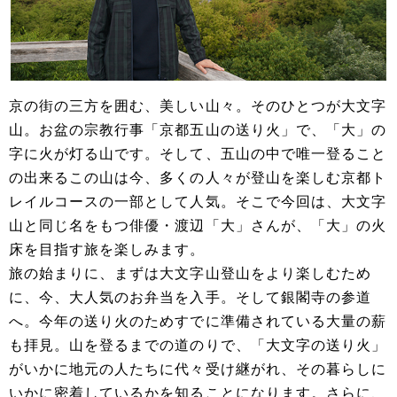
京の街の三方を囲む、美しい山々。そのひとつが大文字
山。お盆の宗教行事「京都五山の送り火」で、「大」の
字に火が灯る山です。そして、五山の中で唯一登ること
の出来るこの山は今、多くの人々が登山を楽しむ京都ト
レイルコースの一部として人気。そこで今回は、大文字
山と同じ名をもつ俳優・渡辺「大」さんが、「大」の火
床を目指す旅を楽しみます。
旅の始まりに、まずは大文字山登山をより楽しむため
に、今、大人気のお弁当を入手。そして銀閣寺の参道
へ。今年の送り火のためすでに準備されている大量の薪
も拝見。山を登るまでの道のりで、「大文字の送り火」
がいかに地元の人たちに代々受け継がれ、その暮らしに
いかに密着しているかを知ることになります。さらに、