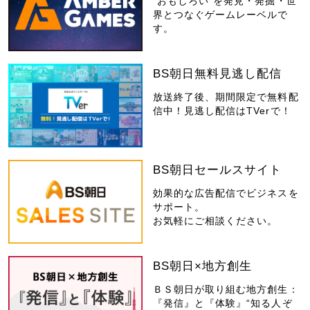
“おもしろい”を発見・発掘・世
界とつなぐゲームレーベルで
す。
BS朝日無料見逃し配信
放送終了後、期間限定で無料配
信中！見逃し配信はTVerで！
BS朝日セールスサイト
効果的な広告配信でビジネスを
サポート。
お気軽にご相談ください。
BS朝日×地方創生
ＢＳ朝日が取り組む地方創生：
『発信』と『体験』“知る人ぞ