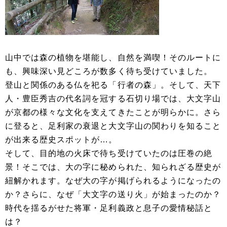
山中では森の植物を堪能し、自然を満喫！そのルートに
も、興味深い見どころが数多く待ち受けていました。
登山と関係のある仏を祀る「行者の森」。そして、天下
人・豊臣秀吉の代名詞を冠する石切り場では、大文字山
が京都の様々な文化を支えてきたことが明らかに。さら
に登ると、足利家の衰退と大文字山の関わりを知ること
が出来る歴史スポットが…。
そして、目的地の火床で待ち受けていたのは圧巻の絶
景！そこでは、大の字に秘められた、知られざる歴史が
紐解かれます。なぜ大の字が掲げられるようになったの
か？さらに、なぜ「大文字の送り火」が始まったのか？
時代を揺るがせた将軍・足利義政と息子の愛情秘話と
は？