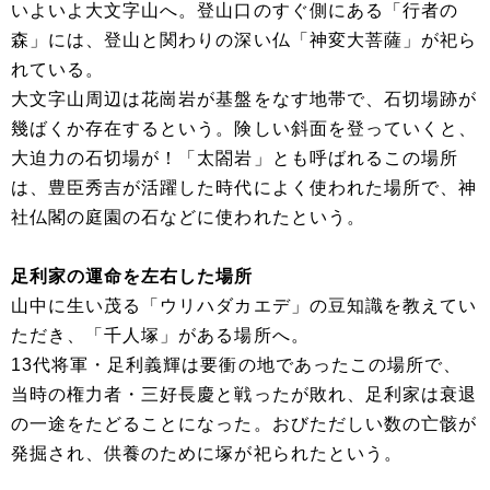
いよいよ大文字山へ。登山口のすぐ側にある「行者の
森」には、登山と関わりの深い仏「神変大菩薩」が祀ら
れている。
大文字山周辺は花崗岩が基盤をなす地帯で、石切場跡が
幾ばくか存在するという。険しい斜面を登っていくと、
大迫力の石切場が！「太閤岩」とも呼ばれるこの場所
は、豊臣秀吉が活躍した時代によく使われた場所で、神
社仏閣の庭園の石などに使われたという。
足利家の運命を左右した場所
山中に生い茂る「ウリハダカエデ」の豆知識を教えてい
ただき、「千人塚」がある場所へ。
13代将軍・足利義輝は要衝の地であったこの場所で、
当時の権力者・三好長慶と戦ったが敗れ、足利家は衰退
の一途をたどることになった。おびただしい数の亡骸が
発掘され、供養のために塚が祀られたという。