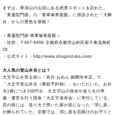
まずは、華頂山の山頂にある絶景スポットを訪れた。
「青蓮院門跡」の「将軍塚青龍殿」に併設された「大舞
台」からの景色を堪能！
＜青蓮院門跡 将軍塚青龍殿＞
・住所：〒607-8456 京都府京都市山科区厨子奥花鳥町
28
・公式サイト：http://www.shogunzuka.com/
大人気の登山弁当とは？
大文字山を登る前に「名代 おめん 銀閣寺本店」で、
「大文字登山弁当（事前予約制）」をいただいた。お弁
当1個につき100円を、大文字山の保全や送り火の準
備・運営を行う団体「大文字保存会」に寄付している。
店の前には、送り火で焚いた薪が炭になった「消し炭」
が飾られていた。京都では、消し炭を厄除けのお守りと