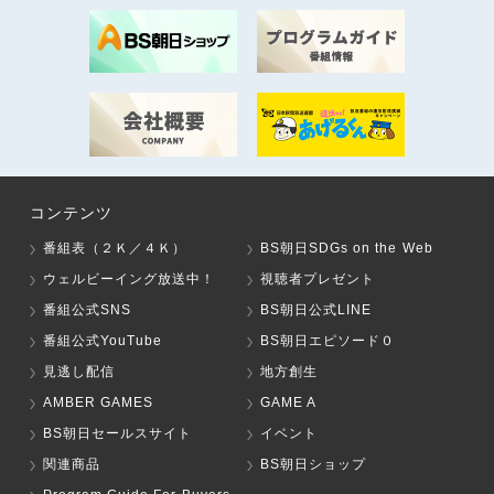
コンテンツ
番組表（２Ｋ／４Ｋ）
BS朝日SDGs on the Web
ウェルビーイング放送中！
視聴者プレゼント
番組公式SNS
BS朝日公式LINE
番組公式YouTube
BS朝日エピソード０
見逃し配信
地方創生
AMBER GAMES
GAME A
BS朝日セールスサイト
イベント
関連商品
BS朝日ショップ