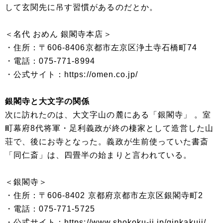
して玄関先に吊す習慣があるのだとか。
＜名代 おめん 銀閣寺本店＞
・住所：〒606-8406京都市左京区浄土寺石橋町74
・電話：075-771-8994
・公式サイト：https://omen.co.jp/
銀閣寺と大文字の関係
次に訪れたのは、大文字山の麓にある「銀閣寺」 。室
町幕府8代将軍・足利義政が終の棲家として造営した山
荘で、後にお寺となった。義政が生前使っていた書斎
「同仁斎」は、四畳半の始まりと言われている。
＜銀閣寺＞
・住所：〒606-8402 京都府京都市左京区銀閣寺町2
・電話：075-771-5725
・公式サイト：https://www.shokoku-ji.jp/ginkakuji/