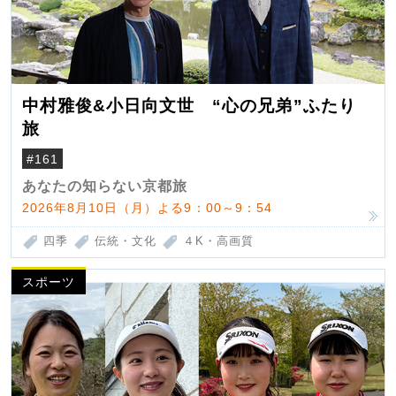
中村雅俊&小日向文世 “心の兄弟”ふたり
旅
#161
あなたの知らない京都旅
2026年8月10日（月）よる9：00～9：54
四季
伝統・文化
４K・高画質
スポーツ