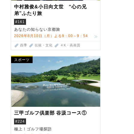
中村雅俊&小日向文世 “心の兄
弟”ふたり旅
#161
あなたの知らない京都旅
2026年8月10日（月）よる9：00～9：54
四季
伝統・文化
４K・高画質
スポーツ
三甲ゴルフ倶楽部 谷汲コース①
#224
極上！ゴルフ場探訪