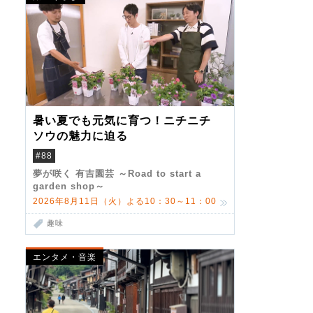
暑い夏でも元気に育つ！ニチニチ
ソウの魅力に迫る
#88
夢が咲く 有吉園芸 ～Road to start a
garden shop～
2026年8月11日（火）よる10：30～11：00
趣味
エンタメ・音楽