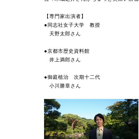
【専門家出演者】
●同志社女子大学 教授
天野太郎さん
●京都市歴史資料館
井上満郎さん
●御庭植治 次期十二代
小川勝章さん