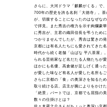
さらに、大河ドラマ「麒麟がくる」で、
700年の歴史を誇る名刹「大徳寺」。
が、切腹することになったのはなぜなの
で拝見。また秀吉の権力を示す絢爛豪華
に秀吉が、主君の織田信長を弔うために
つかりませんでしたが、秀吉は驚きの発
京都には有名人たちにも愛されてきた名
時代から続く老舗「山ばな 平八茶屋」
られる芸術家など名だたる人物たちが愛
ほかにも名優、高倉健が足しげく通った
が愛した味など有名人が愛した名所もご
さらに京都の「食」の奥深さを知るため
取り続ける店。店主が腕によりをかけた
「絶景」パートでは、京都でも屈指の美
数々の仕掛けとは？
佐々木蔵之介さんがちょっと奥深い京都