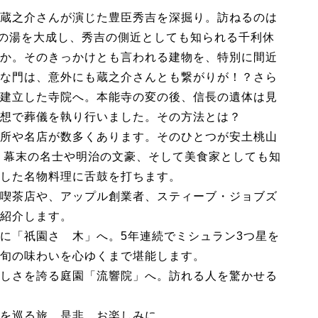
蔵之介さんが演じた豊臣秀吉を深掘り。訪ねるのは
茶の湯を大成し、秀吉の側近としても知られる千利休
か。そのきっかけとも言われる建物を、特別に間近
な門は、意外にも蔵之介さんとも繋がりが！？さら
建立した寺院へ。本能寺の変の後、信長の遺体は見
想で葬儀を執り行いました。その方法とは？
所や名店が数多くあります。そのひとつが安土桃山
。幕末の名士や明治の文豪、そして美食家としても知
した名物料理に舌鼓を打ちます。
喫茶店や、アップル創業者、スティーブ・ジョブズ
紹介します。
に「祇園さゝ木」へ。5年連続でミシュラン3つ星を
旬の味わいを心ゆくまで堪能します。
しさを誇る庭園「流響院」へ。訪れる人を驚かせる
を巡る旅、是非、お楽しみに。