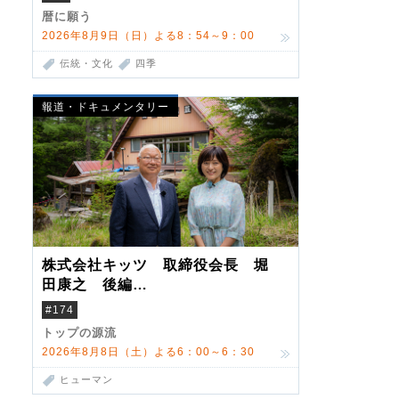
暦に願う
2026年8月9日（日）よる8：54～9：00
伝統・文化
四季
報道・ドキュメンタリー
株式会社キッツ 取締役会長 堀
田康之 後編
米国駐在でも浮かんだ八ヶ岳 山
#174
小屋を営んだ父母
トップの源流
2026年8月8日（土）よる6：00～6：30
ヒューマン