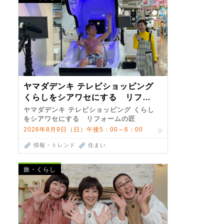
ヤマダデンキ テレビショッピング
くらしをシアワセにする リフォ
ームの匠 第7弾
ヤマダデンキ テレビショッピング くらし
をシアワセにする リフォームの匠
2026年8月9日（日）午後5：00～6：00
情報・トレンド
住まい
旅・くらし