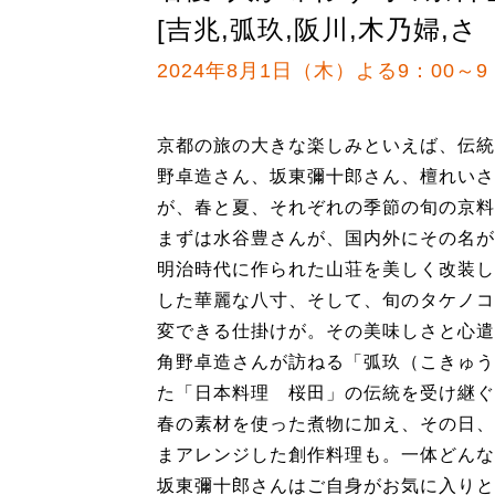
[吉兆,弧玖,阪川,木乃婦,さ
2024年8月1日（木）よる9：00～9
京都の旅の大きな楽しみといえば、伝統
野卓造さん、坂東彌十郎さん、檀れいさ
が、春と夏、それぞれの季節の旬の京料
まずは水谷豊さんが、国内外にその名が
明治時代に作られた山荘を美しく改装し
した華麗な八寸、そして、旬のタケノコ
変できる仕掛けが。その美味しさと心遣
角野卓造さんが訪ねる「弧玖（こきゅう
た「日本料理 桜田」の伝統を受け継ぐ
春の素材を使った煮物に加え、その日、
まアレンジした創作料理も。一体どんな
坂東彌十郎さんはご自身がお気に入りと