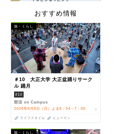
おすすめ情報
旅・くらし
＃10 大正大学 大正盆踊りサーク
ル 踊月
#10
部活 on Campus
2026年8月9日（日）よる6：54～7：00
ライフスタイル
ヒューマン
旅・くらし