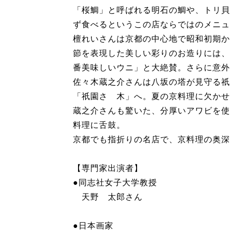
「桜鯛」と呼ばれる明石の鯛や、トリ貝
ず食べるというこの店ならではのメニュ
檀れいさんは京都の中心地で昭和初期か
節を表現した美しい彩りのお造りには、
番美味しいウニ」と大絶賛。さらに意外
佐々木蔵之介さんは八坂の塔が見守る祇
「祇園さゝ木」へ。夏の京料理に欠かせ
蔵之介さんも驚いた、分厚いアワビを使
料理に舌鼓。
京都でも指折りの名店で、京料理の奥深
【専門家出演者】
●同志社女子大学教授
天野 太郎さん
●日本画家