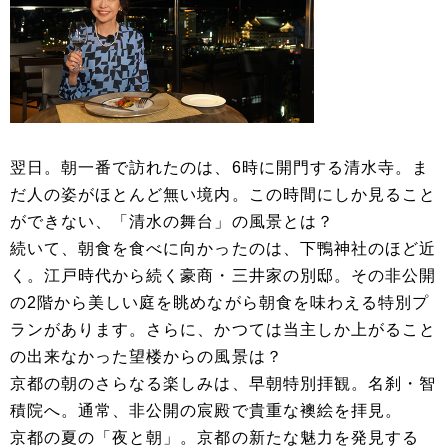
翌日。朝一番で訪れたのは、6時に開門する清水寺。ま
だ人の姿がほとんど無い境内。この時間にしか見ること
ができない、「清水の舞台」の風景とは？
続いて、朝食を食べに向かったのは、下鴨神社のほど近
く。江戸時代から続く豪商・三井家の別邸。その非公開
の2階から美しい庭を眺めながら朝食を味わえる特別プ
ランがあります。さらに、かつては当主しか上がること
の出来なかった望楼からの風景は？
京都の朝のさらなる楽しみは、早朝特別拝観。名刹・智
積院へ。通常、非公開の宸殿で貴重な襖絵を拝見。
京都の夏の「夜と朝」。京都の新たな魅力を発見する