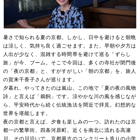
暑さで知られる夏の京都。しかし、日中を避けると朝晩
は涼しく、気持ち良く過ごせます。また、早朝や夕方は
人出が少なく、混雑する時間帯を避けて巡る「ずらし
旅」が今、ブーム。そこで今回は、多くの寺社が閉門後
の「夜の京都」と、すがすがしい「朝の京都」を、旅人
の賀来千香子さんが巡ります。
夕暮れ、やってきたのは嵐山。この地で「夏の夜の風物
詩」と言えば「鵜飼」です。涼やかな川の風を感じなが
ら、平安時代から続く伝統漁法を間近で拝見。幻想的な
世界を堪能します。
夜の京都と言えば、夕食も楽しみの一つ。訪れたのは京
都一の繁華街、四条河原町。近くを南北に流れる高瀬
川。その川沿いで、京都最古のコンクリート造りの小学