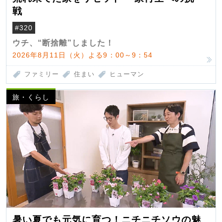
戦
#320
ウチ、“断捨離”しました！
2026年8月11日（火）よる9：00～9：54
ファミリー
住まい
ヒューマン
旅・くらし
暑い夏でも元気に育つ！ニチニチソウの魅