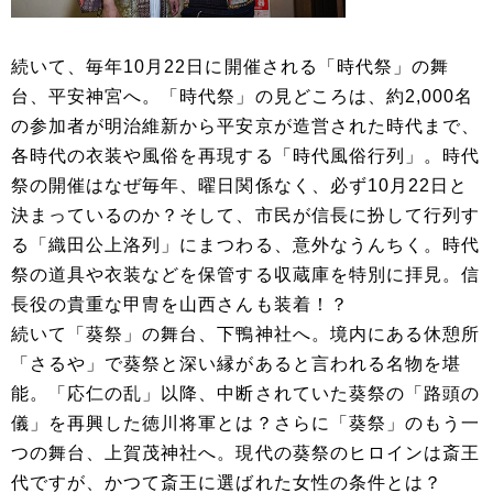
続いて、毎年10月22日に開催される「時代祭」の舞
台、平安神宮へ。「時代祭」の見どころは、約2,000名
の参加者が明治維新から平安京が造営された時代まで、
各時代の衣装や風俗を再現する「時代風俗行列」。時代
祭の開催はなぜ毎年、曜日関係なく、必ず10月22日と
決まっているのか？そして、市民が信長に扮して行列す
る「織田公上洛列」にまつわる、意外なうんちく。時代
祭の道具や衣装などを保管する収蔵庫を特別に拝見。信
長役の貴重な甲冑を山西さんも装着！？
続いて「葵祭」の舞台、下鴨神社へ。境内にある休憩所
「さるや」で葵祭と深い縁があると言われる名物を堪
能。「応仁の乱」以降、中断されていた葵祭の「路頭の
儀」を再興した徳川将軍とは？さらに「葵祭」のもう一
つの舞台、上賀茂神社へ。現代の葵祭のヒロインは斎王
代ですが、かつて斎王に選ばれた女性の条件とは？