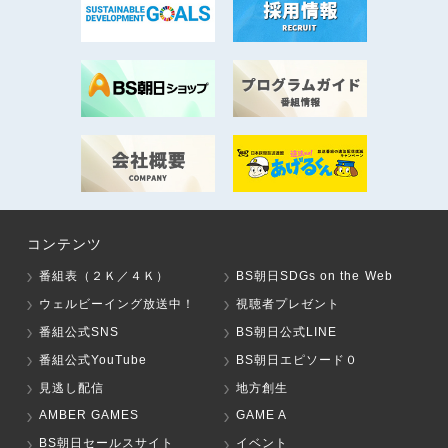
コンテンツ
番組表（２Ｋ／４Ｋ）
BS朝日SDGs on the Web
ウェルビーイング放送中！
視聴者プレゼント
番組公式SNS
BS朝日公式LINE
番組公式YouTube
BS朝日エピソード０
見逃し配信
地方創生
AMBER GAMES
GAME A
BS朝日セールスサイト
イベント