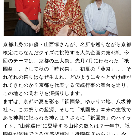
京都出身の俳優・山西惇さんが、名所を巡りながら京都
検定にちなんだクイズに挑戦する人気企画の第4弾。今
回のテーマは、京都の三大祭。先月7月に行われた「祇
園祭」、そして秋の「時代祭」、初夏の「葵祭」…、そ
れぞれの祭りはなぜ生まれ、どのように今へと受け継が
れてきたのか？京都を代表する伝統行事の舞台を巡り、
この地との関わりを深掘りします。
まずは、京都の夏を彩る「祇園祭」ゆかりの地、八坂神
社へ。この祭りの起源、そして「祇園祭」本来の主役で
ある神輿に祀られる神とは？さらに「祇園祭」のハイラ
イト、“山鉾巡行”に登場する山鉾の数とは？一年中、祇
園祭が体験できる体感型施設「祇園祭ぎゃらりぃ」や、