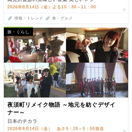
2026年8月14日（金）よる10：30～11：00
情報・トレンド
食・グルメ
旅・くらし
夜須町リメイク物語 ～地元を紡ぐデザイ
ナー～
日本のチカラ
2026年8月14日（金） あさ5：25～5：55放送