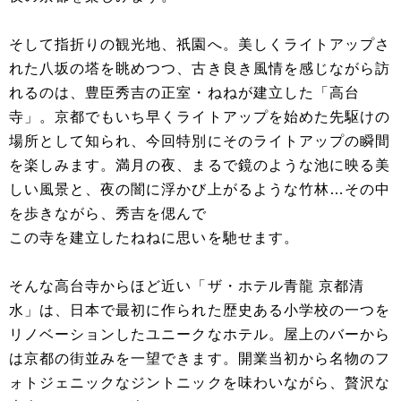
そして指折りの観光地、祇園へ。美しくライトアップさ
れた八坂の塔を眺めつつ、古き良き風情を感じながら訪
れるのは、豊臣秀吉の正室・ねねが建立した「高台
寺」。京都でもいち早くライトアップを始めた先駆けの
場所として知られ、今回特別にそのライトアップの瞬間
を楽しみます。満月の夜、まるで鏡のような池に映る美
しい風景と、夜の闇に浮かび上がるような竹林…その中
を歩きながら、秀吉を偲んで
この寺を建立したねねに思いを馳せます。
そんな高台寺からほど近い「ザ・ホテル青龍 京都清
水」は、日本で最初に作られた歴史ある小学校の一つを
リノベーションしたユニークなホテル。屋上のバーから
は京都の街並みを一望できます。開業当初から名物のフ
ォトジェニックなジントニックを味わいながら、贅沢な