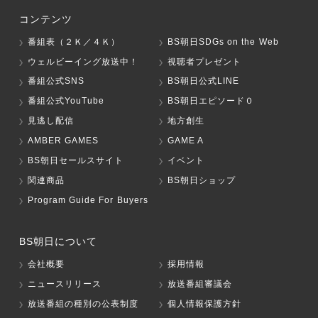
コンテンツ
番組表（２Ｋ／４Ｋ）
BS朝日SDGs on the Web
ウェルビーイング放送中！
視聴者プレゼント
番組公式SNS
BS朝日公式LINE
番組公式YouTube
BS朝日エピソード０
見逃し配信
地方創生
AMBER GAMES
GAME A
BS朝日セールスサイト
イベント
関連商品
BS朝日ショップ
Program Guide For Buyers
BS朝日について
会社概要
採用情報
ニュースリリース
放送番組審議会
放送番組の種別の公表制度
個人情報保護方針