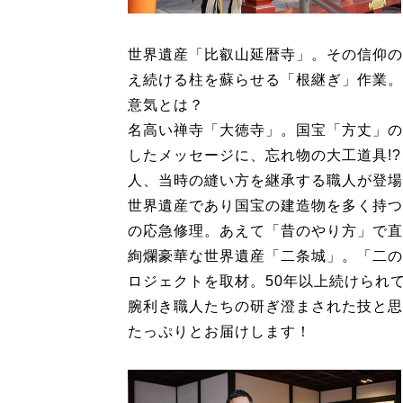
世界遺産「比叡山延暦寺」。その信仰の
え続ける柱を蘇らせる「根継ぎ」作業。
意気とは？
名高い禅寺「大徳寺」。国宝「方丈」の
したメッセージに、忘れ物の大工道具!
人、当時の縫い方を継承する職人が登場
世界遺産であり国宝の建造物を多く持つ
の応急修理。あえて「昔のやり方」で直
絢爛豪華な世界遺産「二条城」。「二の
ロジェクトを取材。50年以上続けられ
腕利き職人たちの研ぎ澄まされた技と思
たっぷりとお届けします！