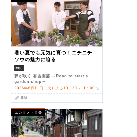
暑い夏でも元気に育つ！ニチニチ
ソウの魅力に迫る
#88
夢が咲く 有吉園芸 ～Road to start a
garden shop～
2026年8月11日（火）よる10：30～11：00
趣味
エンタメ・音楽