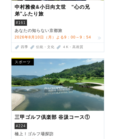
中村雅俊&小日向文世 “心の兄
弟”ふたり旅
#161
あなたの知らない京都旅
2026年8月10日（月）よる9：00～9：54
四季
伝統・文化
４K・高画質
スポーツ
三甲ゴルフ倶楽部 谷汲コース①
#224
極上！ゴルフ場探訪