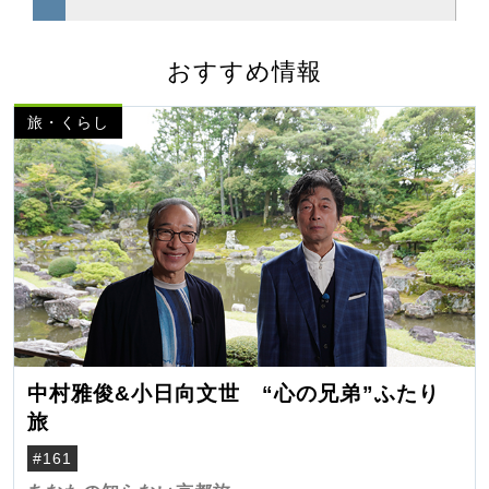
おすすめ情報
旅・くらし
中村雅俊&小日向文世 “心の兄弟”ふたり
旅
#161