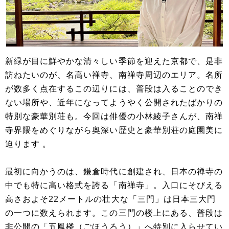
新緑が目に鮮やかな清々しい季節を迎えた京都で、是非
訪ねたいのが、名高い禅寺、南禅寺周辺のエリア。名所
が数多く点在するこの辺りには、普段は入ることのでき
ない場所や、近年になってようやく公開されたばかりの
特別な豪華別荘も。今回は俳優の小林綾子さんが、南禅
寺界隈をめぐりながら奥深い歴史と豪華別荘の庭園美に
迫ります 。
最初に向かうのは、鎌倉時代に創建され、日本の禅寺の
中でも特に高い格式を誇る「南禅寺」。入口にそびえる
高さおよそ22メートルの壮大な「三門」は日本三大門
の一つに数えられます。この三門の楼上にある、普段は
非公開の「五鳳楼（ごほうろう）」へ特別に入らせてい