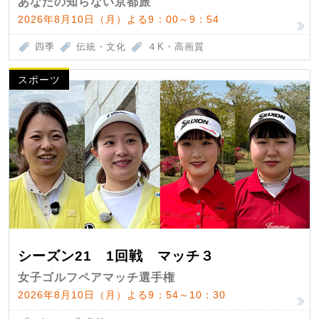
あなたの知らない京都旅
2026年8月10日（月）よる9：00～9：54
四季
伝統・文化
４K・高画質
スポーツ
シーズン21 1回戦 マッチ３
女子ゴルフペアマッチ選手権
2026年8月10日（月）よる9：54～10：30