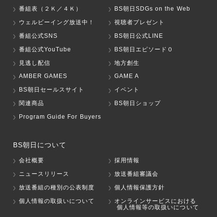
番組表（２Ｋ／４Ｋ）
BS朝日SDGs on the Web
ウェルビーイング放送中！
視聴者プレゼント
番組公式SNS
BS朝日公式LINE
番組公式YouTube
BS朝日エピソード０
見逃し配信
地方創生
AMBER GAMES
GAME A
BS朝日セールスサイト
イベント
関連商品
BS朝日ショップ
Program Guide For Buyers
BS朝日について
会社概要
採用情報
ニュースリリース
放送番組審議会
放送番組の種別の公表制度
個人情報保護方針
個人情報の取扱いについて
オンラインサービスにおける
個人情報等の取扱いについて