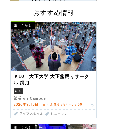
おすすめ情報
旅・くらし
＃10 大正大学 大正盆踊りサーク
ル 踊月
#10
部活 on Campus
2026年8月9日（日）よる6：54～7：00
ライフスタイル
ヒューマン
旅・くらし