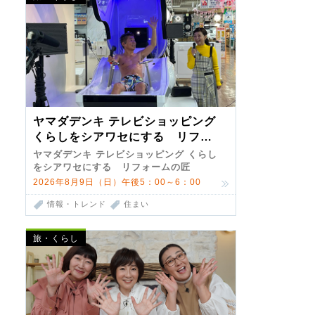
ヤマダデンキ テレビショッピング
くらしをシアワセにする リフォ
ームの匠 第7弾
ヤマダデンキ テレビショッピング くらし
をシアワセにする リフォームの匠
2026年8月9日（日）午後5：00～6：00
情報・トレンド
住まい
旅・くらし