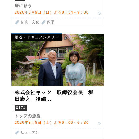
暦に願う
2026年8月9日（日）よる8：54～9：00
伝統・文化
四季
報道・ドキュメンタリー
株式会社キッツ 取締役会長 堀
田康之 後編
米国駐在でも浮かんだ八ヶ岳 山
#174
小屋を営んだ父母
トップの源流
2026年8月8日（土）よる6：00～6：30
ヒューマン