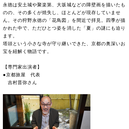
永徳は安土城や聚楽第、大坂城などの障壁画を描いたも
のの、その多くが焼失し、ほとんどが現存していませ
ん。その狩野永徳の「花鳥図」を間近で拝見。四季が描
かれた中で、ただひとつ姿を消した「夏」の謎にも迫り
ます。
塔頭という小さな寺が守り継いできた、京都の奥深いお
宝を紐解く物語です。
【専門家出演者】
●京都旅屋 代表
吉村晋弥さん