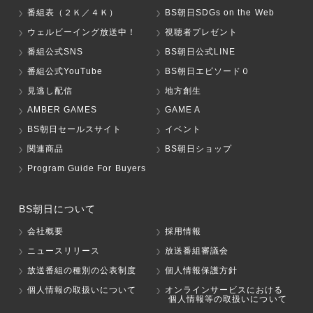
番組表（２Ｋ／４Ｋ）
BS朝日SDGs on the Web
ウェルビーイング放送中！
視聴者プレゼント
番組公式SNS
BS朝日公式LINE
番組公式YouTube
BS朝日エピソード０
見逃し配信
地方創生
AMBER GAMES
GAME A
BS朝日セールスサイト
イベント
関連商品
BS朝日ショップ
Program Guide For Buyers
BS朝日について
会社概要
採用情報
ニュースリリース
放送番組審議会
放送番組の種別の公表制度
個人情報保護方針
個人情報の取扱いについて
オンラインサービスにおける
個人情報等の取扱いについて