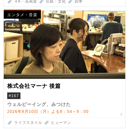
４K・高画質
伝統・文化
四季
エンタメ・音楽
株式会社マーナ 後篇
#167
ウェルビーイング、みつけた
2026年8月10日（月）よる8：54～9：00
ライフスタイル
ヒューマン