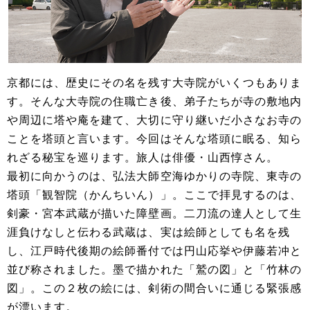
京都には、歴史にその名を残す大寺院がいくつもありま
す。そんな大寺院の住職亡き後、弟子たちが寺の敷地内
や周辺に塔や庵を建て、大切に守り継いだ小さなお寺の
ことを塔頭と言います。今回はそんな塔頭に眠る、知ら
れざる秘宝を巡ります。旅人は俳優・山西惇さん。
最初に向かうのは、弘法大師空海ゆかりの寺院、東寺の
塔頭「観智院（かんちいん）」。ここで拝見するのは、
剣豪・宮本武蔵が描いた障壁画。二刀流の達人として生
涯負けなしと伝わる武蔵は、実は絵師としても名を残
し、江戸時代後期の絵師番付では円山応挙や伊藤若冲と
並び称されました。墨で描かれた「鷲の図」と「竹林の
図」。この２枚の絵には、剣術の間合いに通じる緊張感
が漂います。