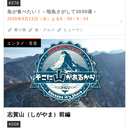
（クロマグロ）
#278
魚が食べたい！－地魚さがして3000港－
2026年8月12日（水）よる9：00～9：54
乗り物
食・グルメ
ヒューマン
エンタメ・音楽
志賀山（しがやま）前編
#208