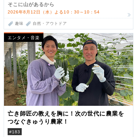
そこに山があるから
2026年8月12日（水）よる10：30～10：54
趣味
自然・アウトドア
エンタメ・音楽
亡き師匠の教えを胸に！次の世代に農業を
つなぐきゅうり農家！
#183