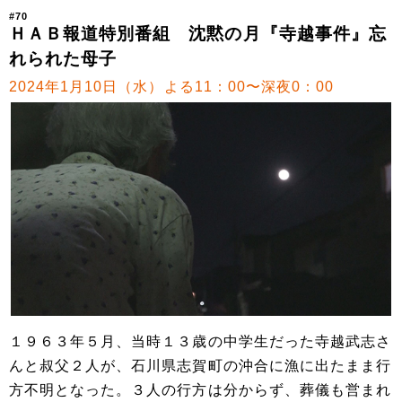
#70
ＨＡＢ報道特別番組 沈黙の月『寺越事件』忘
れられた母子
2024年1月10日（水）よる11：00〜深夜0：00
１９６３年５月、当時１３歳の中学生だった寺越武志さ
んと叔父２人が、石川県志賀町の沖合に漁に出たまま行
方不明となった。３人の行方は分からず、葬儀も営まれ