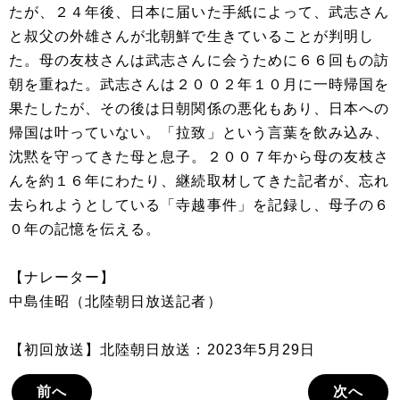
たが、２４年後、日本に届いた手紙によって、武志さん
と叔父の外雄さんが北朝鮮で生きていることが判明し
た。母の友枝さんは武志さんに会うために６６回もの訪
朝を重ねた。武志さんは２００２年１０月に一時帰国を
果たしたが、その後は日朝関係の悪化もあり、日本への
帰国は叶っていない。「拉致」という言葉を飲み込み、
沈黙を守ってきた母と息子。２００７年から母の友枝さ
んを約１６年にわたり、継続取材してきた記者が、忘れ
去られようとしている「寺越事件」を記録し、母子の６
０年の記憶を伝える。
【ナレーター】
中島佳昭（北陸朝日放送記者）
【初回放送】北陸朝日放送：2023年5月29日
前へ
次へ