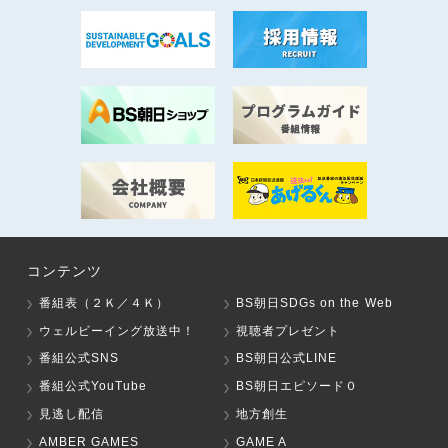
コンテンツ
番組表（２Ｋ／４Ｋ）
BS朝日SDGs on the Web
ウェルビーイング放送中！
視聴者プレゼント
番組公式SNS
BS朝日公式LINE
番組公式YouTube
BS朝日エピソード０
見逃し配信
地方創生
AMBER GAMES
GAME A