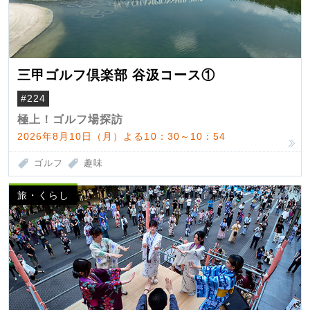
三甲ゴルフ倶楽部 谷汲コース①
#224
極上！ゴルフ場探訪
2026年8月10日（月）よる10：30～10：54
ゴルフ
趣味
旅・くらし