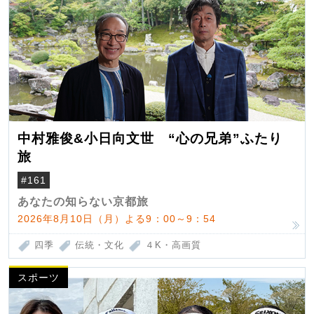
中村雅俊&小日向文世 “心の兄弟”ふたり
旅
#161
あなたの知らない京都旅
2026年8月10日（月）よる9：00～9：54
四季
伝統・文化
４K・高画質
スポーツ