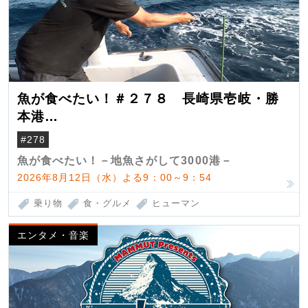
魚が食べたい！＃２７８ 長崎県壱岐・勝
本港
（クロマグロ）
#278
魚が食べたい！－地魚さがして3000港－
2026年8月12日（水）よる9：00～9：54
乗り物
食・グルメ
ヒューマン
エンタメ・音楽