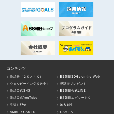
コンテンツ
番組表（２Ｋ／４Ｋ）
BS朝日SDGs on the Web
ウェルビーイング放送中！
視聴者プレゼント
番組公式SNS
BS朝日公式LINE
番組公式YouTube
BS朝日エピソード０
見逃し配信
地方創生
AMBER GAMES
GAME A