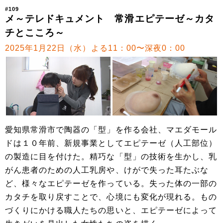
#109
メ～テレドキュメント 常滑エピテーゼ～カタ
チとこころ～
2025年1月22日（水）よる11：00〜深夜0：00
愛知県常滑市で陶器の「型」を作る会社、マエダモール
ドは１０年前、新規事業としてエピテーゼ（人工部位）
の製造に目を付けた。精巧な「型」の技術を生かし、乳
がん患者のための人工乳房や、けがで失った耳たぶな
ど、様々なエピテーゼを作っている。失った体の一部の
カタチを取り戻すことで、心境にも変化が現れる。もの
づくりにかける職人たちの思いと、エピテーゼによって