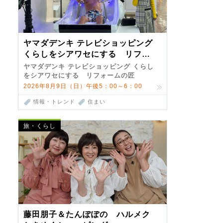
ヤマダデンキ テレビショッピング
くらしをシアワセにする リフォ
ームの匠 第7弾
ヤマダデンキ テレビショッピング くらし
をシアワセにする リフォームの匠
2026年8月9日（日）午後5：00～6：00
情報・トレンド
住まい
旅・くらし
藤田朋子＆たんぽぽの ハルメク