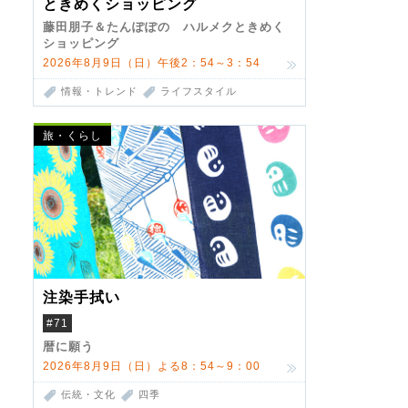
ときめくショッピング
藤田朋子＆たんぽぽの ハルメクときめく
ショッピング
2026年8月9日（日）午後2：54～3：54
情報・トレンド
ライフスタイル
旅・くらし
注染手拭い
#71
暦に願う
2026年8月9日（日）よる8：54～9：00
伝統・文化
四季