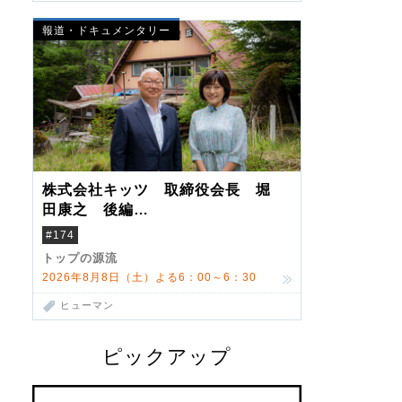
報道・ドキュメンタリー
株式会社キッツ 取締役会長 堀
田康之 後編
米国駐在でも浮かんだ八ヶ岳 山
#174
小屋を営んだ父母
トップの源流
2026年8月8日（土）よる6：00～6：30
ヒューマン
ピックアップ