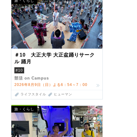
旅・くらし
＃10 大正大学 大正盆踊りサーク
ル 踊月
#10
部活 on Campus
2026年8月9日（日）よる6：54～7：00
ライフスタイル
ヒューマン
旅・くらし