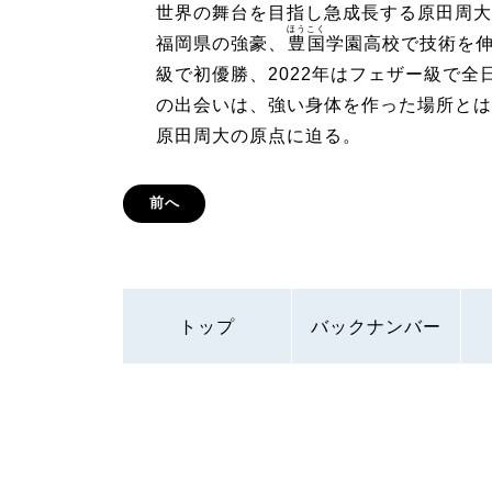
世界の舞台を目指し急成長する原田周大
ほうこく
福岡県の強豪、
豊国
学園高校で技術を伸
級で初優勝、2022年はフェザー級で
の出会いは、強い身体を作った場所とは
原田周大の原点に迫る。
前へ
トップ
バックナンバー