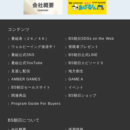
コンテンツ
番組表（２Ｋ／４Ｋ）
BS朝日SDGs on the Web
ウェルビーイング放送中！
視聴者プレゼント
番組公式SNS
BS朝日公式LINE
番組公式YouTube
BS朝日エピソード０
見逃し配信
地方創生
AMBER GAMES
GAME A
BS朝日セールスサイト
イベント
関連商品
BS朝日ショップ
Program Guide For Buyers
BS朝日について
会社概要
採用情報