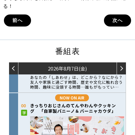
る！
前へ
次へ
番組表