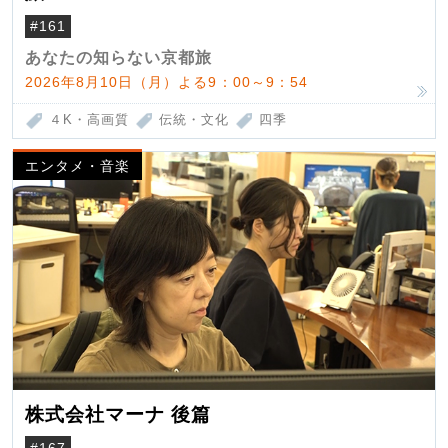
#161
あなたの知らない京都旅
2026年8月10日（月）よる9：00～9：54
４K・高画質
伝統・文化
四季
エンタメ・音楽
株式会社マーナ 後篇
#167