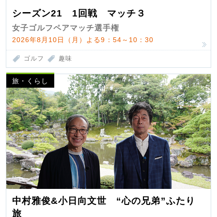
シーズン21 1回戦 マッチ３
女子ゴルフペアマッチ選手権
2026年8月10日（月）よる9：54～10：30
ゴルフ
趣味
旅・くらし
中村雅俊&小日向文世 “心の兄弟”ふたり
旅