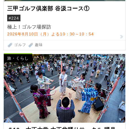
三甲ゴルフ倶楽部 谷汲コース①
#224
極上！ゴルフ場探訪
2026年8月10日（月）よる10：30～10：54
ゴルフ
趣味
旅・くらし