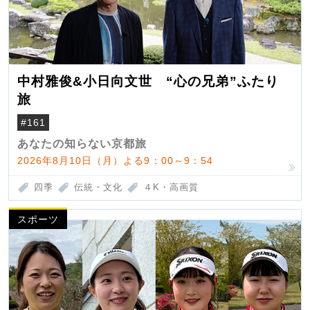
中村雅俊&小日向文世 “心の兄弟”ふたり
旅
#161
あなたの知らない京都旅
2026年8月10日（月）よる9：00～9：54
四季
伝統・文化
４K・高画質
スポーツ