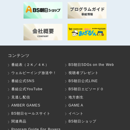
コンテンツ
番組表（２Ｋ／４Ｋ）
BS朝日SDGs on the Web
ウェルビーイング放送中！
視聴者プレゼント
番組公式SNS
BS朝日公式LINE
番組公式YouTube
BS朝日エピソード０
見逃し配信
地方創生
AMBER GAMES
GAME A
BS朝日セールスサイト
イベント
関連商品
BS朝日ショップ
Program Guide For Buyers