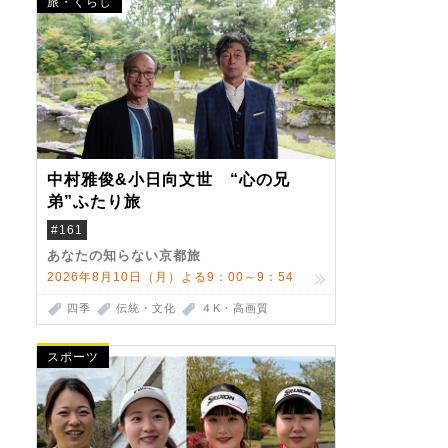
旅・くらし
中村雅俊&小日向文世 “心の兄
弟”ふたり旅
#161
あなたの知らない京都旅
2026年8月10日（月）よる9：00～9：54
四季
伝統・文化
４K・高画質
スポーツ