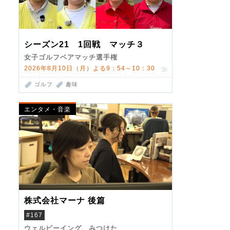
シーズン21 1回戦 マッチ３
女子ゴルフペアマッチ選手権
2026年8月10日（月）よる9：54～10：30
ゴルフ
趣味
エンタメ・音楽
株式会社マーナ 後篇
#167
ウェルビーイング、みつけた