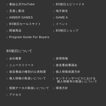
番組公式YouTube
BS朝日エピソード０
見逃し配信
地方創生
AMBER GAMES
GAME A
BS朝日セールスサイト
イベント
関連商品
BS朝日ショップ
Program Guide For Buyers
BS朝日について
会社概要
採用情報
ニュースリリース
放送番組審議会
放送番組の種別の公表制度
個人情報保護方針
個人情報の取扱いについて
オンラインサービスにおける
個人情報等の取扱いについて
視聴データの取扱いについて
環境方針
アクセス