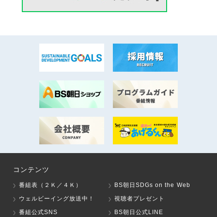
コンテンツ
番組表（２Ｋ／４Ｋ）
BS朝日SDGs on the Web
ウェルビーイング放送中！
視聴者プレゼント
番組公式SNS
BS朝日公式LINE