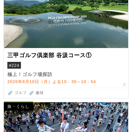
三甲ゴルフ倶楽部 谷汲コース①
#224
極上！ゴルフ場探訪
2026年8月10日（月）よる10：30～10：54
ゴルフ
趣味
旅・くらし