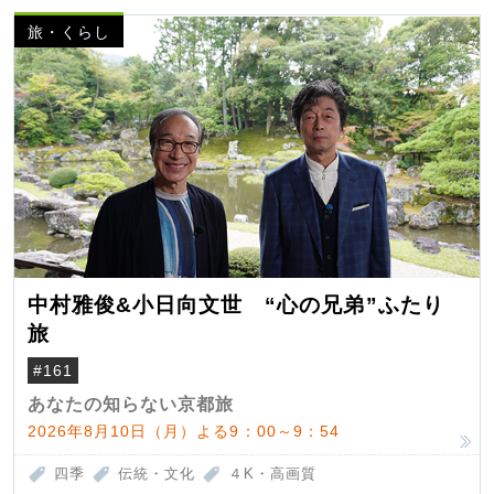
旅・くらし
中村雅俊&小日向文世 “心の兄弟”ふたり
旅
#161
あなたの知らない京都旅
2026年8月10日（月）よる9：00～9：54
四季
伝統・文化
４K・高画質