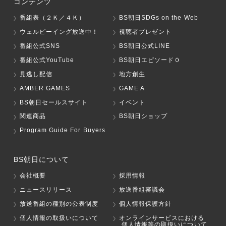
コンテンツ
番組表（２Ｋ／４Ｋ）
BS朝日SDGs on the Web
ウェルビーイング放送中！
視聴者プレゼント
番組公式SNS
BS朝日公式LINE
番組公式YouTube
BS朝日エピソード０
見逃し配信
地方創生
AMBER GAMES
GAME A
BS朝日セールスサイト
イベント
関連商品
BS朝日ショップ
Program Guide For Buyers
BS朝日について
会社概要
採用情報
ニュースリリース
放送番組審議会
放送番組の種別の公表制度
個人情報保護方針
個人情報の取扱いについて
オンラインサービスにおける
個人情報等の取扱いについて