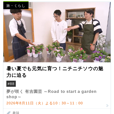
旅・くらし
暑い夏でも元気に育つ！ニチニチソウの魅
力に迫る
#88
夢が咲く 有吉園芸 ～Road to start a garden
shop～
2026年8月11日（火）よる10：30～11：00
趣味