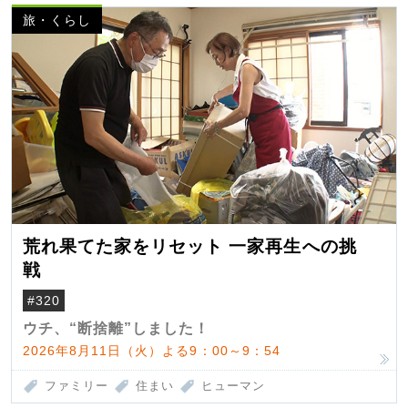
旅・くらし
荒れ果てた家をリセット 一家再生への挑
戦
#320
ウチ、“断捨離”しました！
2026年8月11日（火）よる9：00～9：54
ファミリー
住まい
ヒューマン