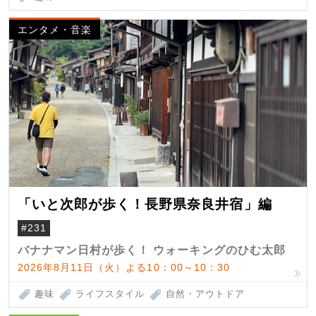
エンタメ・音楽
「いと次郎が歩く！長野県奈良井宿」編
#231
バナナマン日村が歩く！ ウォーキングのひむ太郎
2026年8月11日（火）よる10：00～10：30
趣味
ライフスタイル
自然・アウトドア