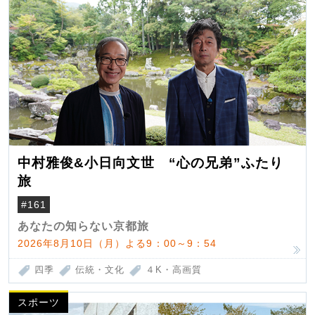
中村雅俊&小日向文世 “心の兄弟”ふたり
旅
#161
あなたの知らない京都旅
2026年8月10日（月）よる9：00～9：54
四季
伝統・文化
４K・高画質
スポーツ