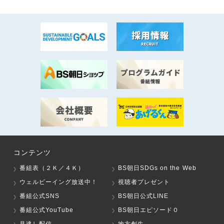
コンテンツ
番組表（２Ｋ／４Ｋ）
BS朝日SDGs on the Web
ウェルビーイング放送中！
視聴者プレゼント
番組公式SNS
BS朝日公式LINE
番組公式YouTube
BS朝日エピソード０