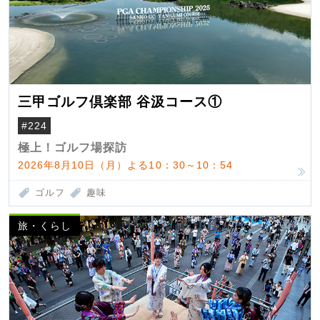
三甲ゴルフ倶楽部 谷汲コース①
#224
極上！ゴルフ場探訪
2026年8月10日（月）よる10：30～10：54
ゴルフ
趣味
旅・くらし