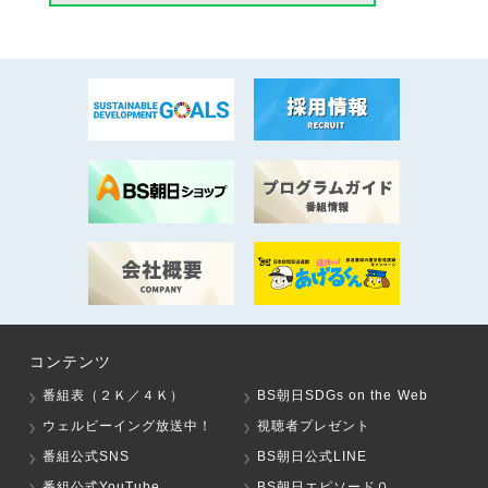
コンテンツ
番組表（２Ｋ／４Ｋ）
BS朝日SDGs on the Web
ウェルビーイング放送中！
視聴者プレゼント
番組公式SNS
BS朝日公式LINE
番組公式YouTube
BS朝日エピソード０