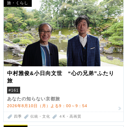
旅・くらし
中村雅俊&小日向文世 “心の兄弟”ふたり
旅
#161
あなたの知らない京都旅
2026年8月10日（月）よる9：00～9：54
四季
伝統・文化
４K・高画質