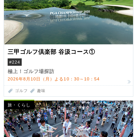
三甲ゴルフ倶楽部 谷汲コース①
#224
極上！ゴルフ場探訪
2026年8月10日（月）よる10：30～10：54
ゴルフ
趣味
旅・くらし