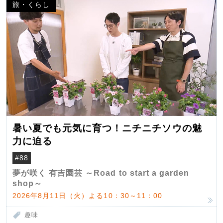
旅・くらし
暑い夏でも元気に育つ！ニチニチソウの魅
力に迫る
#88
夢が咲く 有吉園芸 ～Road to start a garden
shop～
2026年8月11日（火）よる10：30～11：00
趣味