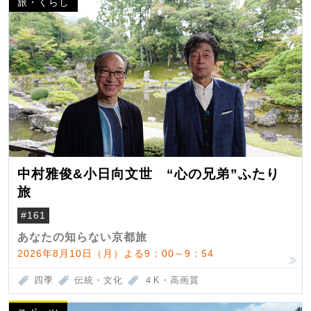
旅・くらし
中村雅俊&小日向文世 “心の兄弟”ふたり
旅
#161
あなたの知らない京都旅
2026年8月10日（月）よる9：00～9：54
四季
伝統・文化
４K・高画質