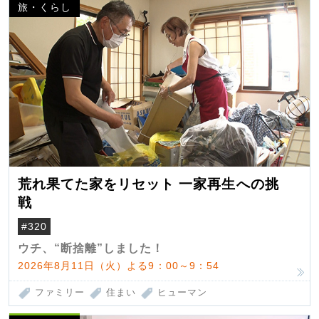
旅・くらし
荒れ果てた家をリセット 一家再生への挑
戦
#320
ウチ、“断捨離”しました！
2026年8月11日（火）よる9：00～9：54
ファミリー
住まい
ヒューマン