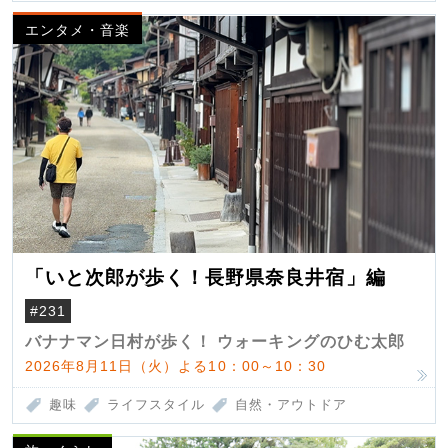
エンタメ・音楽
「いと次郎が歩く！長野県奈良井宿」編
#231
バナナマン日村が歩く！ ウォーキングのひむ太郎
2026年8月11日（火）よる10：00～10：30
趣味
ライフスタイル
自然・アウトドア