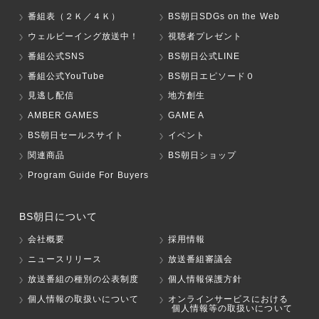
番組表（２Ｋ／４Ｋ）
BS朝日SDGs on the Web
ウェルビーイング放送中！
視聴者プレゼント
番組公式SNS
BS朝日公式LINE
番組公式YouTube
BS朝日エピソード０
見逃し配信
地方創生
AMBER GAMES
GAME A
BS朝日セールスサイト
イベント
関連商品
BS朝日ショップ
Program Guide For Buyers
BS朝日について
会社概要
採用情報
ニュースリリース
放送番組審議会
放送番組の種別の公表制度
個人情報保護方針
個人情報の取扱いについて
オンラインサービスにおける
個人情報等の取扱いについて